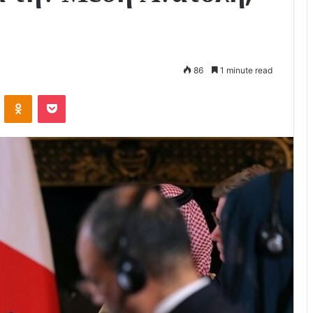
86
1 minute read
VKontakte
Odnoklassniki
Pocket