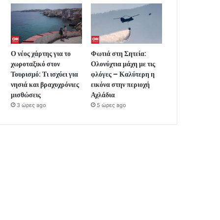
Ο νέος χάρτης για το
Φωτιά στη Σητεία:
χωροταξικό στον
Ολονύχτια μάχη με τις
Τουρισμό: Τι ισχύει για
φλόγες – Καλύτερη η
νησιά και βραχυχρόνιες
εικόνα στην περιοχή
μισθώσεις
Αχλάδια
3 ώρες ago
5 ώρες ago