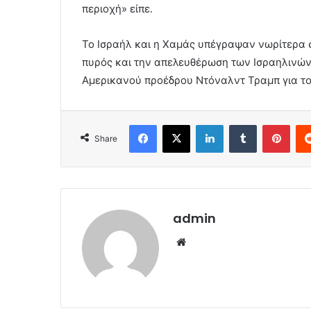
περιοχή» είπε.
Το Ισραήλ και η Χαμάς υπέγραψαν νωρίτερα
πυρός και την απελευθέρωση των Ισραηλινών
Αμερικανού προέδρου Ντόναλντ Τραμπ για το
Facebook
X
LinkedIn
Tumblr
Pint
Share
admin
Website