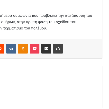
 σήμερα συμφωνία που προβλέπει την κατάπαυση του
 ομήρων, στην πρώτη φάση του σχεδίου του
ν τερματισμό του πολέμου.
erest
Reddit
VKontakte
Odnoklassniki
Pocket
Share via Email
Print