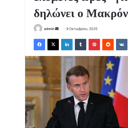
δηλώνει ο Μακρόν
Send
admin
9 Οκτωβρίου, 2025
an
Facebook
X
LinkedIn
Tumblr
Pinterest
Reddit
email