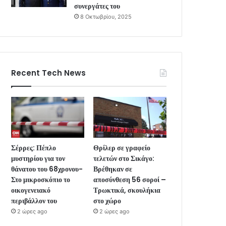
συνεργάτες του
8 Οκτωβρίου, 2025
Recent Tech News
Σέρρες: Πέπλο
Θρίλερ σε γραφείο
μυστηρίου για τον
τελετών στο Σικάγο:
θάνατου του 68χρονου-
Βρέθηκαν σε
Στο μικροσκόπιο το
αποσύνθεση 56 σοροί –
οικογενειακό
Τρωκτικά, σκουλήκια
περιβάλλον του
στο χώρο
2 ώρες ago
2 ώρες ago