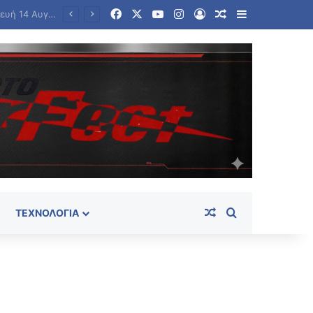
Facebook
X
YouTube
Instagram
Log In
Random Article
Sidebar
Σέρρες: Πέπλο μυστηρίου για τον θάνατου του 68χρονου- Στο μικροσκόπιο το οικογενειακό περιβάλλον του
Random Article
Search for
ΤΕΧΝΟΛΟΓΊΑ