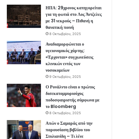
ΗΠΑ: 29χρονος κατηγορείται
για τη φωτιά στο Λος Άντζελες
με 31 νεκρούς – Πιθανή η
θανατική ποινή
8 Οκτωβρίου, 2025
Αναδιαμορφώνεται ο
υγειονομικός χάρτης:
«Έρχονται» συγχωνεύσεις
κλινικών εντός των
νοσοκομείων
9 Οκτωβρίου, 2025
Ο Ρονάλντο είναι ο πρώτος
δισεκατομμυριούχος
ποδοσφαιριστής σύμφωνα με
το Bloomberg
8 Οκτωβρίου, 2025
Απών ο Σαμαράς από την
παρουσίαση βιβλίου του
Στυλιανίδη – Τι λένε