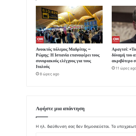
Ανοικτός πόλεμος Μαδρίτης –
Αραγτσί: «Το
Ρώμης: Η Ισπανία επαναφέρει τους
δύναμή του α
συνοριακούς ελέγχους για τους
ακριβότερο σ
Ιταλούς
11 ώρες ag
8 ώρες ago
Αφήστε μια απάντηση
Η ηλ. διεύθυνση σας δεν δημοσιεύεται.
Τα υποχρεωτ