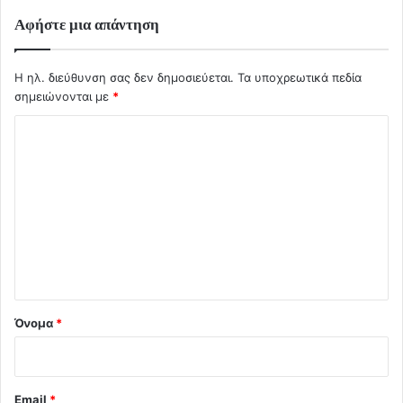
Αφήστε μια απάντηση
Η ηλ. διεύθυνση σας δεν δημοσιεύεται.
Τα υποχρεωτικά πεδία
σημειώνονται με
*
Σ
χ
ό
λ
ι
ο
*
Όνομα
*
Email
*