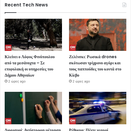
Recent Tech News
Κλείνει ο Λόφος Φινόπουλου
Ζελένσκι: Ρωσικά drones
από τα μεσάνυχτα – Σε
σκότωσαν τρίχρονο αγόρι και
επιφυλακή οι υπηρεσίες του
τους παππούδες του κοντά στο
Δήμου Αθηναίων
Κίεβο
2 ώρες ago
2 ώρες ago
Διορισμοί: Αντίστροφη μέτρηση
Ρέθυμνο: Πέντε νεαροί