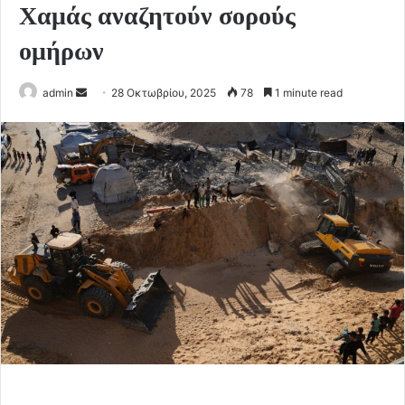
Χαμάς αναζητούν σορούς
ομήρων
Send
admin
28 Οκτωβρίου, 2025
78
1 minute read
an
email