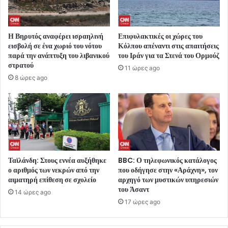
Η Βηρυτός αναφέρει ισραηλινή
Επιφυλακτικές οι χώρες του
εισβολή σε ένα χωριό του νότου
Κόλπου απέναντι στις απαιτήσεις
παρά την ανάπτυξη του λιβανικού
του Ιράν για τα Στενά του Ορμούζ
στρατού
11 ώρες ago
8 ώρες ago
Ταϊλάνδη: Στους εννέα αυξήθηκε
BBC: Ο τηλεφωνικός κατάλογος
ο αριθμός των νεκρών από την
που οδήγησε στην «Αράχνη», τον
αιματηρή επίθεση σε σχολείο
αρχηγό των μυστικών υπηρεσιών
του Άσαντ
14 ώρες ago
17 ώρες ago