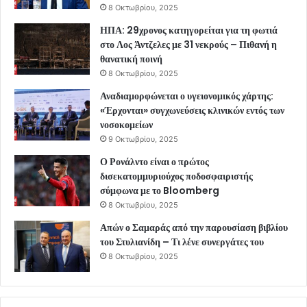
8 Οκτωβρίου, 2025
ΗΠΑ: 29χρονος κατηγορείται για τη φωτιά
στο Λος Άντζελες με 31 νεκρούς – Πιθανή η
θανατική ποινή
8 Οκτωβρίου, 2025
Αναδιαμορφώνεται ο υγειονομικός χάρτης:
«Έρχονται» συγχωνεύσεις κλινικών εντός των
νοσοκομείων
9 Οκτωβρίου, 2025
Ο Ρονάλντο είναι ο πρώτος
δισεκατομμυριούχος ποδοσφαιριστής
σύμφωνα με το Bloomberg
8 Οκτωβρίου, 2025
Απών ο Σαμαράς από την παρουσίαση βιβλίου
του Στυλιανίδη – Τι λένε συνεργάτες του
8 Οκτωβρίου, 2025