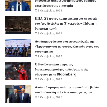
υποθέσεων αφερεγγυότητας έχουν σοβαρές
επιπτώσεις στην οικονομία
8 Οκτωβρίου, 2025
ΗΠΑ: 29χρονος κατηγορείται για τη φωτιά
στο Λος Άντζελες με 31 νεκρούς – Πιθανή η
θανατική ποινή
8 Οκτωβρίου, 2025
Αναδιαμορφώνεται ο υγειονομικός χάρτης:
«Έρχονται» συγχωνεύσεις κλινικών εντός των
νοσοκομείων
9 Οκτωβρίου, 2025
Ο Ρονάλντο είναι ο πρώτος
δισεκατομμυριούχος ποδοσφαιριστής
σύμφωνα με το Bloomberg
8 Οκτωβρίου, 2025
Απών ο Σαμαράς από την παρουσίαση βιβλίου
του Στυλιανίδη – Τι λένε συνεργάτες του
8 Οκτωβρίου, 2025