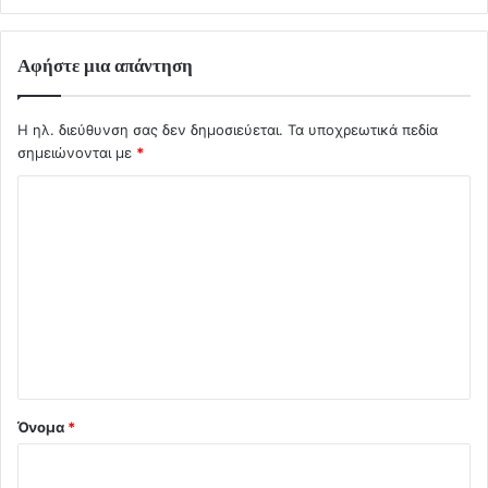
Αφήστε μια απάντηση
Η ηλ. διεύθυνση σας δεν δημοσιεύεται.
Τα υποχρεωτικά πεδία
σημειώνονται με
*
Σ
χ
ό
λ
ι
ο
*
Όνομα
*