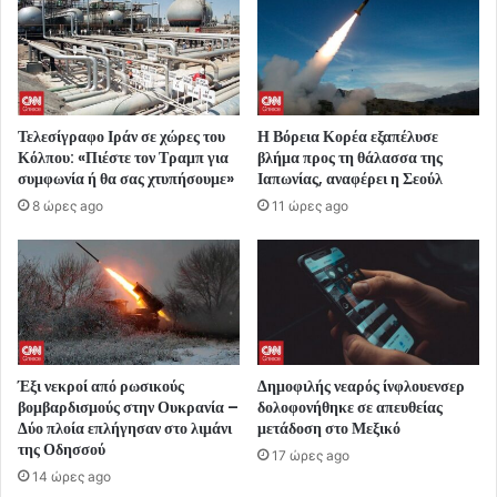
Τελεσίγραφο Ιράν σε χώρες του
Η Βόρεια Κορέα εξαπέλυσε
Κόλπου: «Πιέστε τον Τραμπ για
βλήμα προς τη θάλασσα της
συμφωνία ή θα σας χτυπήσουμε»
Ιαπωνίας, αναφέρει η Σεούλ
8 ώρες ago
11 ώρες ago
Έξι νεκροί από ρωσικούς
Δημοφιλής νεαρός ίνφλουενσερ
βομβαρδισμούς στην Ουκρανία –
δολοφονήθηκε σε απευθείας
Δύο πλοία επλήγησαν στο λιμάνι
μετάδοση στο Μεξικό
της Οδησσού
17 ώρες ago
14 ώρες ago