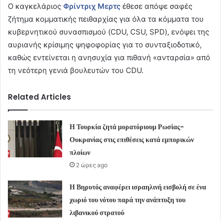
Ο καγκελάριος
Φρίντριχ Μερτς
έθεσε απόψε σαφές
ζήτημα κομματικής πειθαρχίας για όλα τα κόμματα του
κυβερνητικού συνασπισμού (CDU, CSU, SPD), ενόψει της
αυριανής κρίσιμης ψηφοφορίας για το συνταξιοδοτικό,
καθώς εντείνεται η ανησυχία για πιθανή «ανταρσία» από
τη νεότερη γενιά βουλευτών του CDU.
Related Articles
Η Τουρκία ζητά μορατόριουμ Ρωσίας-
Ουκρανίας στις επιθέσεις κατά εμπορικών
πλοίων
2 ώρες ago
Η Βηρυτός αναφέρει ισραηλινή εισβολή σε ένα
χωριό του νότου παρά την ανάπτυξη του
λιβανικού στρατού