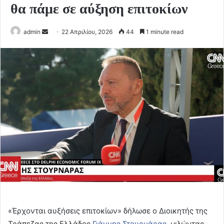
θα πάμε σε αύξηση επιτοκίων
Send
admin
22 Απριλίου, 2026
44
1 minute read
an
email
«Έρχονται αυξήσεις επιτοκίων» δήλωσε ο Διοικητής της
Τράπεζας της Ελλάδος
Γιάννης Στουρνάρας,
μιλώντας