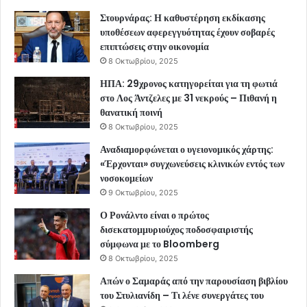
Στουρνάρας: Η καθυστέρηση εκδίκασης
υποθέσεων αφερεγγυότητας έχουν σοβαρές
επιπτώσεις στην οικονομία
8 Οκτωβρίου, 2025
ΗΠΑ: 29χρονος κατηγορείται για τη φωτιά
στο Λος Άντζελες με 31 νεκρούς – Πιθανή η
θανατική ποινή
8 Οκτωβρίου, 2025
Αναδιαμορφώνεται ο υγειονομικός χάρτης:
«Έρχονται» συγχωνεύσεις κλινικών εντός των
νοσοκομείων
9 Οκτωβρίου, 2025
Ο Ρονάλντο είναι ο πρώτος
δισεκατομμυριούχος ποδοσφαιριστής
σύμφωνα με το Bloomberg
8 Οκτωβρίου, 2025
Απών ο Σαμαράς από την παρουσίαση βιβλίου
του Στυλιανίδη – Τι λένε συνεργάτες του