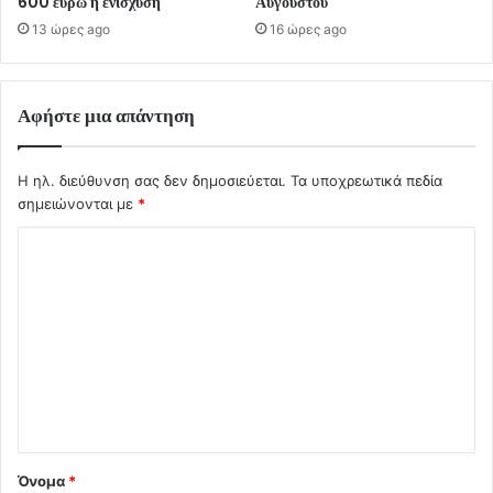
600 ευρώ η ενίσχυση
Αυγούστου
13 ώρες ago
16 ώρες ago
Αφήστε μια απάντηση
Η ηλ. διεύθυνση σας δεν δημοσιεύεται.
Τα υποχρεωτικά πεδία
σημειώνονται με
*
Σ
χ
ό
λ
ι
ο
*
Όνομα
*