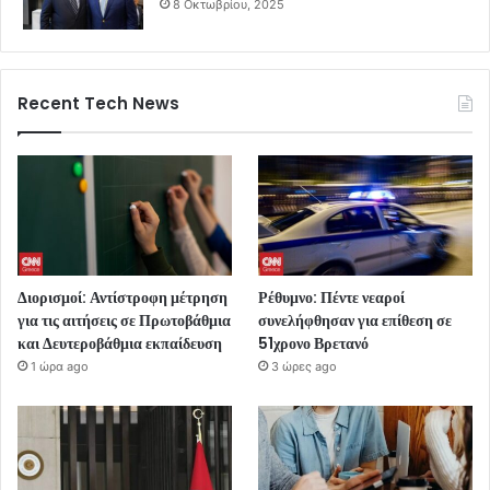
8 Οκτωβρίου, 2025
Recent Tech News
Διορισμοί: Αντίστροφη μέτρηση
Ρέθυμνο: Πέντε νεαροί
για τις αιτήσεις σε Πρωτοβάθμια
συνελήφθησαν για επίθεση σε
και Δευτεροβάθμια εκπαίδευση
51χρονο Βρετανό
1 ώρα ago
3 ώρες ago