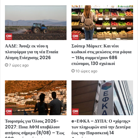
ΑΑΔΕ: Άνοιξε εκ νέου η
Σούπερ Μάρκετ: Και νέοι
πλατφόρμα για τη νέα Ενιαία
κωδικοί στις μειώσεις στα ράφια
Αίτηση Ενίσχυσης 2026
– Ήδη συμμετέχουν 686
επώνυμοι, 130 σχολικοί
7 ώρες ago
10 ώρες ago
Τουρισμός για Όλους 2026-
e-ΕΦΚΑ – ΔΥΠΑ: Ο «χάρτης»
2027: Ποια ΑΦΜ υποβάλουν
των πληρωμών από την Δευτέρα
αιτήσεις σήμερα (8/08) – Έως
έως την Παρασκευή 14