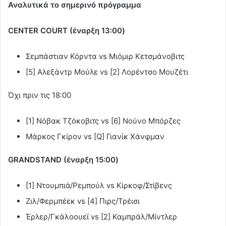
Αναλυτικά το σημερινό πρόγραμμα
CENTER
COURT
(έναρξη 13:00)
Σεμπάστιαν Κόρντα vs Μιόμιρ Κετσμάνοβιτς
[5] Αλεξάντρ Μούλε vs [2] Λορέντσο Μουζέτι
Όχι πριν τις 18:00
[1] Νόβακ Τζόκοβιτς vs [6] Νούνο Μπόρζες
Μάρκος Γκίρον vs [Q] Γιανίκ Χάνφμαν
GRANDSTAND (έναρξη 15:00)
[1] Ντουμπιά/Ρεμπούλ vs Κίρκοφ/Στίβενς
Ζιλ/Φερμπέεκ vs [4] Πιρς/Τρέισι
Έρλερ/Γκάλοουεϊ vs [2] Καμπράλ/Μίντλερ