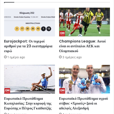
Eurojackpot: Οι τυχεροί
Champions League: Αυτοί
αριθμοί για τα 23 εκατoμμύρια
είναι οι αντίπαλοι ΑΕΚ και
ευρώ
Ολυμπιακού
1 ημέρα ago
3 ημέρες ago
Ευρωπαϊκό Πρωτάθλημα
Ευρωπαϊκό Πρωτάθλημα υγρού
Κωπηλασίας: Στην κορυφή της
στίβου: «Χρυσές» ξανά οι
Ευρώπης ο Πέτρος Γκαϊδατζής
αδελφές Αλεξανδρή