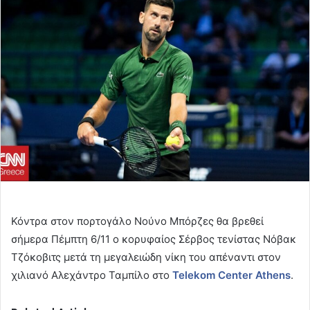
email
Κόντρα στον πορτογάλο Νούνο Μπόρζες θα βρεθεί
σήμερα Πέμπτη 6/11 ο κορυφαίος Σέρβος τενίστας Νόβακ
Τζόκοβιτς μετά τη μεγαλειώδη νίκη του απέναντι στον
χιλιανό Αλεχάντρο Ταμπίλο στο
Telekom Center Athens
.