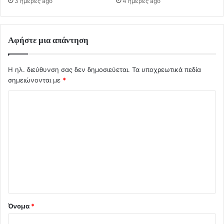
3 ημέρες ago
4 ημέρες ago
Αφήστε μια απάντηση
Η ηλ. διεύθυνση σας δεν δημοσιεύεται.
Τα υποχρεωτικά πεδία
σημειώνονται με
*
Σ
χ
ό
λ
ι
ο
*
Όνομα
*