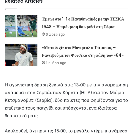
Related Articles
Έμεινε στο 1-1 ο Παναθηναϊκός με την ΤΣΣΚΑ
1948 – Η πρόκριση θα κριθεί στη Σόφια
6 ώρες ago
«Με το δεξί» στο Μόντρεαλ ο Τσιτσιπάς –
Ραντεβού με τον Φονσέκα στη φάση των «64»
1 ημέρα ago
Η αγωνιστική δράση ξεκινά στις 13:00 με την αναμέτρηση
ανάμεσα στον Σεμπάστιαν Κόρντα (ΗΠΑ) και τον Μιόμιρ
Κετσμάνοβιτς (Σερβία), δύο παίκτες που φημίζονται για το
επιθετικό τους παιχνίδι και υπόσχονται ένα ιδιαίτερα
θεαματικό ματς.
Ακολουθεί, όχι πριν τις 15:00, το μεγάλο ντέρμπι ανάμεσα