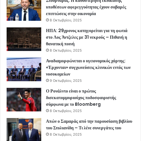
Στουρνάρας: Η καθυστέρηση εκδίκασης
υποθέσεων αφερεγγυότητας έχουν σοβαρές
επιπτώσεις στην οικονομία
8 Οκτωβρίου, 2025
ΗΠΑ: 29χρονος κατηγορείται για τη φωτιά
στο Λος Άντζελες με 31 νεκρούς – Πιθανή η
θανατική ποινή
8 Οκτωβρίου, 2025
Αναδιαμορφώνεται ο υγειονομικός χάρτης:
«Έρχονται» συγχωνεύσεις κλινικών εντός των
νοσοκομείων
9 Οκτωβρίου, 2025
Ο Ρονάλντο είναι ο πρώτος
δισεκατομμυριούχος ποδοσφαιριστής
σύμφωνα με το Bloomberg
8 Οκτωβρίου, 2025
Απών ο Σαμαράς από την παρουσίαση βιβλίου
του Στυλιανίδη – Τι λένε συνεργάτες του
8 Οκτωβρίου, 2025