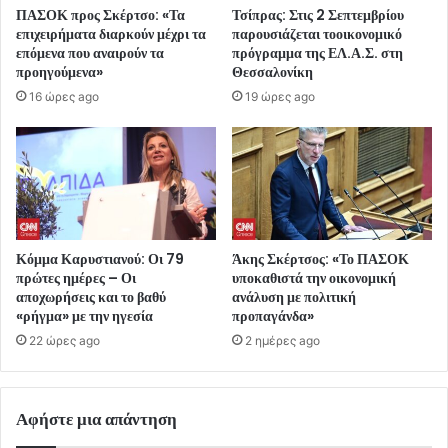
ΠΑΣΟΚ προς Σκέρτσο: «Τα
Τσίπρας: Στις 2 Σεπτεμβρίου
επιχειρήματα διαρκούν μέχρι τα
παρουσιάζεται τοοικονομικό
επόμενα που αναιρούν τα
πρόγραμμα της ΕΛ.Α.Σ. στη
προηγούμενα»
Θεσσαλονίκη
16 ώρες ago
19 ώρες ago
Κόμμα Καρυστιανού: Οι 79
Άκης Σκέρτσος: «Το ΠΑΣΟΚ
πρώτες ημέρες – Οι
υποκαθιστά την οικονομική
αποχωρήσεις και το βαθύ
ανάλυση με πολιτική
«ρήγμα» με την ηγεσία
προπαγάνδα»
22 ώρες ago
2 ημέρες ago
Αφήστε μια απάντηση