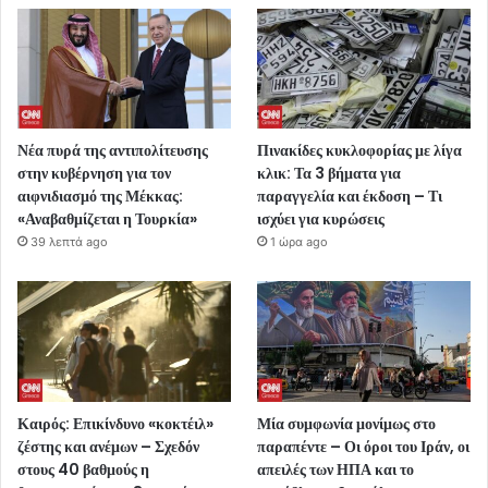
Νέα πυρά της αντιπολίτευσης
Πινακίδες κυκλοφορίας με λίγα
στην κυβέρνηση για τον
κλικ: Τα 3 βήματα για
αιφνιδιασμό της Μέκκας:
παραγγελία και έκδοση – Τι
«Αναβαθμίζεται η Τουρκία»
ισχύει για κυρώσεις
39 λεπτά ago
1 ώρα ago
Καιρός: Επικίνδυνο «κοκτέιλ»
Μία συμφωνία μονίμως στο
ζέστης και ανέμων – Σχεδόν
παραπέντε – Οι όροι του Ιράν, οι
στους 40 βαθμούς η
απειλές των ΗΠΑ και το