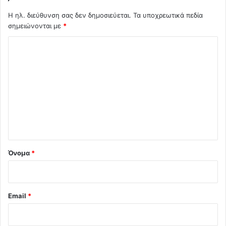
Η ηλ. διεύθυνση σας δεν δημοσιεύεται.
Τα υποχρεωτικά πεδία
σημειώνονται με
*
Σ
χ
ό
λ
ι
ο
*
Όνομα
*
Email
*