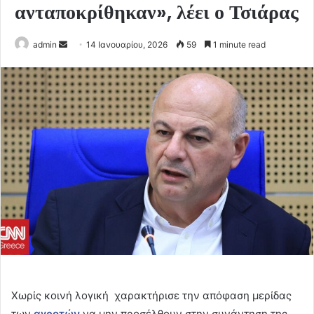
ανταποκρίθηκαν», λέει ο Τσιάρας
Send
admin
14 Ιανουαρίου, 2026
59
1 minute read
an
email
Χωρίς κοινή λογική χαρακτήρισε την απόφαση μερίδας
των
αγροτών
να μην προσέλθουν στην συνάντηση της