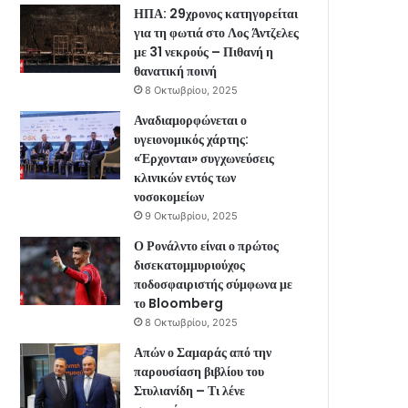
ΗΠΑ: 29χρονος κατηγορείται
για τη φωτιά στο Λος Άντζελες
με 31 νεκρούς – Πιθανή η
θανατική ποινή
8 Οκτωβρίου, 2025
Αναδιαμορφώνεται ο
υγειονομικός χάρτης:
«Έρχονται» συγχωνεύσεις
κλινικών εντός των
νοσοκομείων
9 Οκτωβρίου, 2025
Ο Ρονάλντο είναι ο πρώτος
δισεκατομμυριούχος
ποδοσφαιριστής σύμφωνα με
το Bloomberg
8 Οκτωβρίου, 2025
Απών ο Σαμαράς από την
παρουσίαση βιβλίου του
Στυλιανίδη – Τι λένε