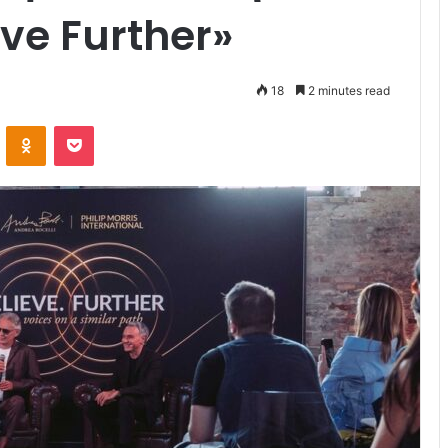
eve Further»
18
2 minutes read
VKontakte
Odnoklassniki
Pocket