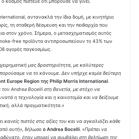
ο κόσμος πίστευε ότι μπορούσε να γίνει.
nternational, αντανακλά την ίδια δομή, με κινητήριο
ίς, τη σταθερή δέσμευση και την πειθαρχία που
κεια στον χρόνο. Σήμερα, ο μετασχηματισμός αυτός
 smoke-free προϊόντα αντιπροσωπεύουν το 43% των
108 αγορές παγκοσμίως.
χειρηματική μας δραστηριότητα, με καλύτερες
 μπορούσαμε να το κάνουμε. Δεν
υπήρχε
καμία
δεύτερη
ent Europe Region
της
Philip Morris International
.
τον Andrea Bocelli στη Βενετία, με στόχο να
ατά η τεχνολογία και η καινοτομία και να δείξουμε
τική, αλλά πραγματικότητα.»
 κανείς πιστός στις αξίες του και να αγκαλιάζει κάθε
 από αυτή»,
δήλωσε
ο Andrea Bocelli
. «Πρέπει να
 αδύνατο, όταν μπορεί να συμβάλει στη βελτίωση της