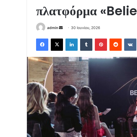
πλατφόρμα «Beli
Send
admin
30 Ιουνίου, 2026
an
Facebook
X
LinkedIn
Tumblr
Pinterest
Reddit
email