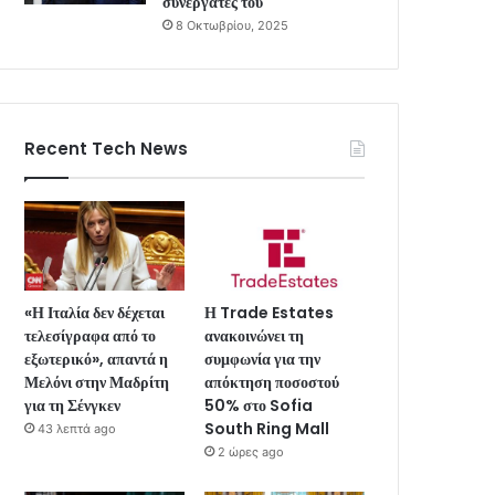
συνεργάτες του
8 Οκτωβρίου, 2025
Recent Tech News
«Η Ιταλία δεν δέχεται
Η Trade Estates
τελεσίγραφα από το
ανακοινώνει τη
εξωτερικό», απαντά η
συμφωνία για την
Μελόνι στην Μαδρίτη
απόκτηση ποσοστού
για τη Σένγκεν
50% στο Sofia
South Ring Mall
43 λεπτά ago
2 ώρες ago