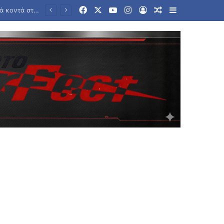
Facebook
X
YouTube
Instagram
Log In
Random Article
Sidebar
«Η Ιταλία δεν δέχεται τελεσίγραφα από το εξωτερικό», απαντά η Μελόνι στην Μαδρίτη για τη Σένγκεν