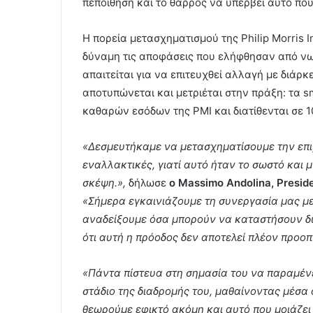
πεποίθηση και το θάρρος να υπερβεί αυτό που 
Η πορεία μετασχηματισμού της Philip Morris I
δύναμη τις αποφάσεις που ελήφθησαν από νωρ
απαιτείται για να επιτευχθεί αλλαγή με διάρ
αποτυπώνεται και μετριέται στην πράξη: τα
καθαρών εσόδων της PMI και διατίθενται σε 
«Δεσμευτήκαμε να μετασχηματίσουμε την επι
εναλλακτικές, γιατί αυτό ήταν το σωστό και
σκέψη
.»,
δήλωσε
ο
Massimo Andolina, Presid
«Σήμερα εγκαινιάζουμε τη συνεργασία μας με 
αναδείξουμε όσα μπορούν να καταστήσουν δυν
ότι αυτή η πρόοδος δεν αποτελεί πλέον προοπ
«Πάντα πίστευα στη σημασία του να παραμένει
στάδιο της διαδρομής του, μαθαίνοντας μέσα
θεωρούμε εφικτό ακόμη και αυτό που μοιάζει