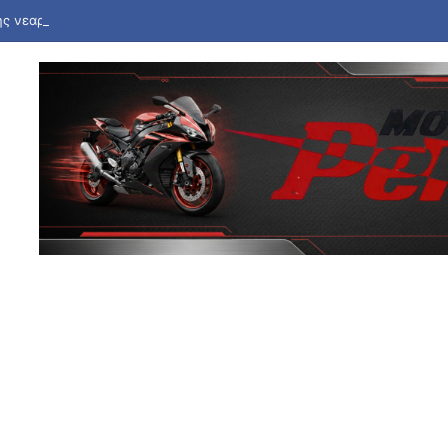
ς νεαρός ίνφλουενσερ δολοφονήθηκε σε απευθείας μετάδοση στο Μεξ