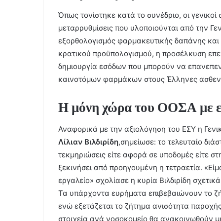
Όπως τονίστηκε κατά το συνέδριο, οι γενικοί
μεταρρυθμίσεις που υλοποιούνται από την Γεν
εξορθολογισμός φαρμακευτικής δαπάνης και 
κρατικού προϋπολογισμού​, η προσέλκυση επε
δημιουργία εσόδων που μπορούν να επανεπεν
καινοτόμων φαρμάκων στους Έλληνες ασθενε
Η μόνη χώρα του ΟΟΣΑ με ε
Αναφορικά με την αξιολόγηση του ΕΣΥ η Γενι
Λίλιαν Βιλδιρίδη
,σημείωσε: το τελευταίο διά
τεκμηριώσεις είτε αφορά σε υποδομές είτε στ
ξεκινήσει από προηγουμένη η τετραετία. «Εί
εργαλείο» σχολίασε η κυρία Βιλδιρίδη σχετι
Τα υπάρχοντα ευρήματα επιβεβαιώνουν το ζ
ενώ εξετάζεται το ζήτημα ανισότητα παροχής
στοιχεία ανά νοσοκομείο θα ανακοινωθούν με