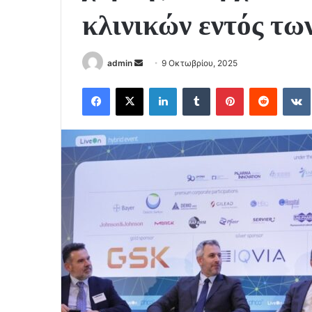
κλινικών εντός τω
Send
admin
9 Οκτωβρίου, 2025
an
Facebook
X
LinkedIn
Tumblr
Pinterest
Reddit
email