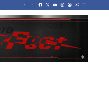
Facebook
X
YouTube
Instagram
Log In
Random Article
Sidebar
ικό