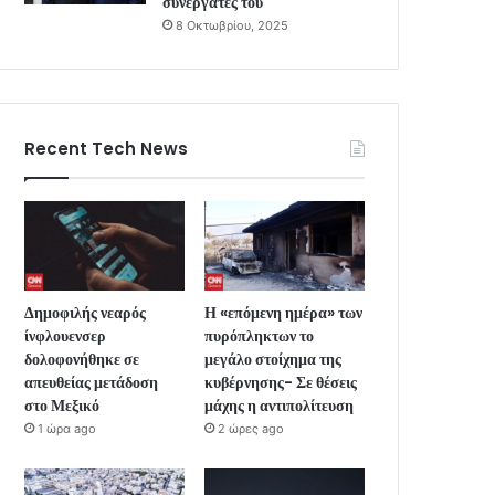
συνεργάτες του
8 Οκτωβρίου, 2025
Recent Tech News
Δημοφιλής νεαρός
Η «επόμενη ημέρα» των
ίνφλουενσερ
πυρόπληκτων το
δολοφονήθηκε σε
μεγάλο στοίχημα της
απευθείας μετάδοση
κυβέρνησης- Σε θέσεις
στο Μεξικό
μάχης η αντιπολίτευση
1 ώρα ago
2 ώρες ago