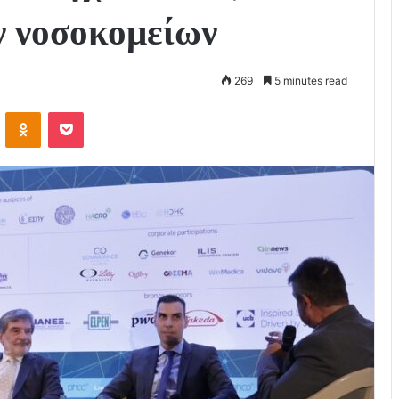
ν νοσοκομείων
269
5 minutes read
VKontakte
Odnoklassniki
Pocket