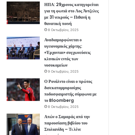
ΗΠΑ: 29χρονος κατηγορείται
για τη φωτιά στο Λος Άντζελες
με 31 νεκρούς – Πιθανή η
θανατική ποινή
8 Οκτωβρίου, 2025
Αναδιαμορφώνεται ο
υγειονομικός χάρτης:
«Έρχονται» συγχωνεύσεις
κλινικών εντός των
νοσοκομείων
9 Οκτωβρίου, 2025
Ο Ρονάλντο είναι ο πρώτος
δισεκατομμυριούχος
ποδοσφαιριστής σύμφωνα με
το Bloomberg
8 Οκτωβρίου, 2025
Απών ο Σαμαράς από την
παρουσίαση βιβλίου του
Στυλιανίδη – Τι λένε