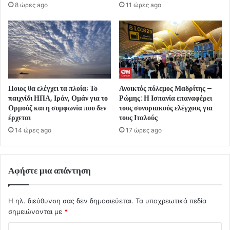
8 ώρες ago
11 ώρες ago
Ποιος θα ελέγχει τα πλοία; Το
Ανοικτός πόλεμος Μαδρίτης –
παιχνίδι ΗΠΑ, Ιράν, Ομάν για το
Ρώμης: Η Ισπανία επαναφέρει
Ορμούζ και η συμφωνία που δεν
τους συνοριακούς ελέγχους για
έρχεται
τους Ιταλούς
14 ώρες ago
17 ώρες ago
Αφήστε μια απάντηση
Η ηλ. διεύθυνση σας δεν δημοσιεύεται.
Τα υποχρεωτικά πεδία
σημειώνονται με
*
Σ