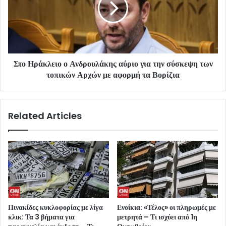
Στο Ηράκλειο ο Ανδρουλάκης αύριο για την σύσκεψη των
τοπικών Αρχών με αφορμή τα Βορίζια
Related Articles
Πινακίδες κυκλοφορίας με λίγα
Ενοίκια: «Τέλος» οι πληρωμές με
κλικ: Τα 3 βήματα για
μετρητά – Τι ισχύει από 1η