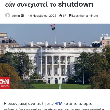
εάν συνεχιστεί το shutdown
Send
admin
9 Νοεμβρίου, 2025
67
Less than a minute
an
email
Η οικονομική ανάπτυξη στις
ΗΠΑ
κατά το τέταρτο
τρίμηνο θα μπορούσε να είναι αρνητική εάν παραταθεί η