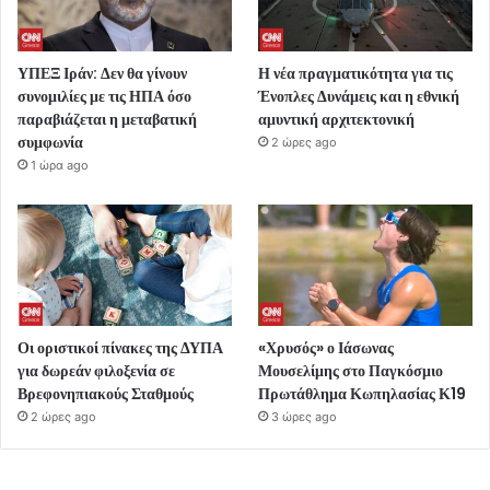
ΥΠΕΞ Ιράν: Δεν θα γίνουν
Η νέα πραγματικότητα για τις
συνομιλίες με τις ΗΠΑ όσο
Ένοπλες Δυνάμεις και η εθνική
παραβιάζεται η μεταβατική
αμυντική αρχιτεκτονική
συμφωνία
2 ώρες ago
1 ώρα ago
Οι οριστικοί πίνακες της ΔΥΠΑ
«Χρυσός» ο Ιάσωνας
για δωρεάν φιλοξενία σε
Μουσελίμης στο Παγκόσμιο
Βρεφονηπιακούς Σταθμούς
Πρωτάθλημα Κωπηλασίας Κ19
2 ώρες ago
3 ώρες ago