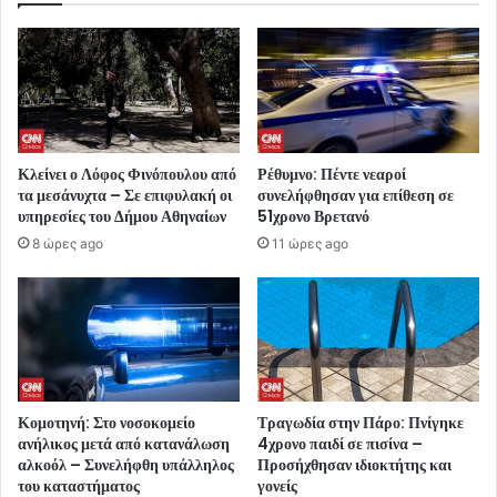
Κλείνει ο Λόφος Φινόπουλου από
Ρέθυμνο: Πέντε νεαροί
τα μεσάνυχτα – Σε επιφυλακή οι
συνελήφθησαν για επίθεση σε
υπηρεσίες του Δήμου Αθηναίων
51χρονο Βρετανό
8 ώρες ago
11 ώρες ago
Κομοτηνή: Στο νοσοκομείο
Τραγωδία στην Πάρο: Πνίγηκε
ανήλικος μετά από κατανάλωση
4χρονο παιδί σε πισίνα –
αλκοόλ – Συνελήφθη υπάλληλος
Προσήχθησαν ιδιοκτήτης και
του καταστήματος
γονείς