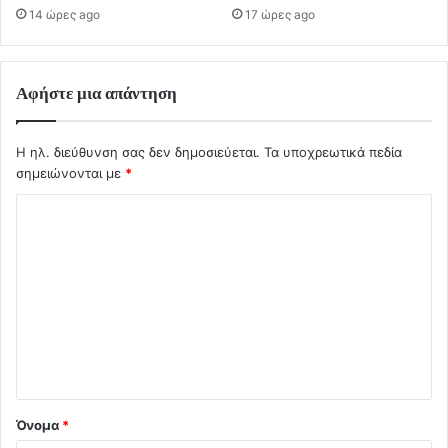
14 ώρες ago
17 ώρες ago
Αφήστε μια απάντηση
Η ηλ. διεύθυνση σας δεν δημοσιεύεται.
Τα υποχρεωτικά πεδία
σημειώνονται με
*
Σ
χ
ό
λ
ι
ο
*
Όνομα
*