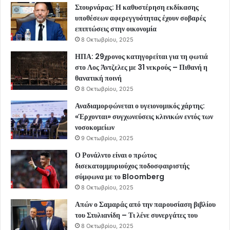
Στουρνάρας: Η καθυστέρηση εκδίκασης
υποθέσεων αφερεγγυότητας έχουν σοβαρές
επιπτώσεις στην οικονομία
8 Οκτωβρίου, 2025
ΗΠΑ: 29χρονος κατηγορείται για τη φωτιά
στο Λος Άντζελες με 31 νεκρούς – Πιθανή η
θανατική ποινή
8 Οκτωβρίου, 2025
Αναδιαμορφώνεται ο υγειονομικός χάρτης:
«Έρχονται» συγχωνεύσεις κλινικών εντός των
νοσοκομείων
9 Οκτωβρίου, 2025
Ο Ρονάλντο είναι ο πρώτος
δισεκατομμυριούχος ποδοσφαιριστής
σύμφωνα με το Bloomberg
8 Οκτωβρίου, 2025
Απών ο Σαμαράς από την παρουσίαση βιβλίου
του Στυλιανίδη – Τι λένε συνεργάτες του
8 Οκτωβρίου, 2025