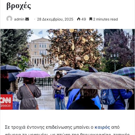
βροχές
Send
admin
28 Δεκεμβρίου, 2025
49
2 minutes read
an
email
Σε τροχιά έντονης επιδείνωσης μπαίνει ο
καιρός
από
σήμερα το μεσημέρι, με πτώση της θερμοκρασίας, τοπικές