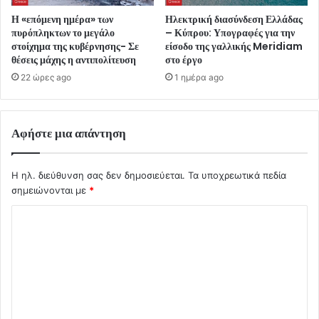
Η «επόμενη ημέρα» των
Ηλεκτρική διασύνδεση Ελλάδας
πυρόπληκτων το μεγάλο
– Κύπρου: Υπογραφές για την
στοίχημα της κυβέρνησης- Σε
είσοδο της γαλλικής Meridiam
θέσεις μάχης η αντιπολίτευση
στο έργο
22 ώρες ago
1 ημέρα ago
Αφήστε μια απάντηση
Η ηλ. διεύθυνση σας δεν δημοσιεύεται.
Τα υποχρεωτικά πεδία
σημειώνονται με
*
Σ
χ
ό
λ
ι