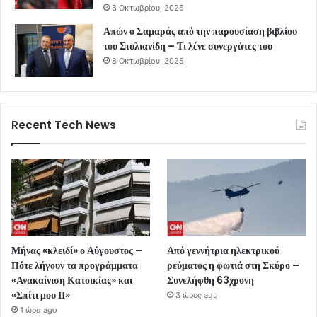
8 Οκτωβρίου, 2025
Απών ο Σαμαράς από την παρουσίαση βιβλίου
του Στυλιανίδη – Τι λένε συνεργάτες του
8 Οκτωβρίου, 2025
Recent Tech News
Μήνας «κλειδί» ο Αύγουστος –
Από γεννήτρια ηλεκτρικού
Πότε λήγουν τα προγράμματα
ρεύματος η φωτιά στη Σκύρο –
«Ανακαίνιση Κατοικίας» και
Συνελήφθη 63χρονη
«Σπίτι μου ΙΙ»
3 ώρες ago
1 ώρα ago