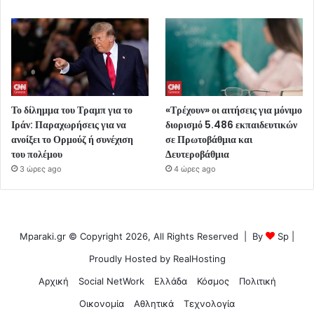
Το δίλημμα του Τραμπ για το
«Τρέχουν» οι αιτήσεις για μόνιμο
Ιράν: Παραχωρήσεις για να
διορισμό 5.486 εκπαιδευτικών
ανοίξει το Ορμούζ ή συνέχιση
σε Πρωτοβάθμια και
του πολέμου
Δευτεροβάθμια
3 ώρες ago
4 ώρες ago
Mparaki.gr © Copyright 2026, All Rights Reserved | By
Sp
|
Proudly Hosted by
RealHosting
Αρχική
Social NetWork
Ελλάδα
Κόσμος
Πολιτική
Οικονομία
Αθλητικά
Τεχνολογία