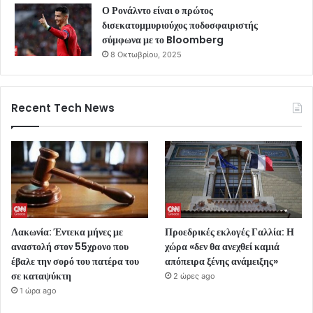
Ο Ρονάλντο είναι ο πρώτος
δισεκατομμυριούχος ποδοσφαιριστής
σύμφωνα με το Bloomberg
8 Οκτωβρίου, 2025
Recent Tech News
Λακωνία: Έντεκα μήνες με
Προεδρικές εκλογές Γαλλία: Η
αναστολή στον 55χρονο που
χώρα «δεν θα ανεχθεί καμιά
έβαλε την σορό του πατέρα του
απόπειρα ξένης ανάμειξης»
σε καταψύκτη
2 ώρες ago
1 ώρα ago