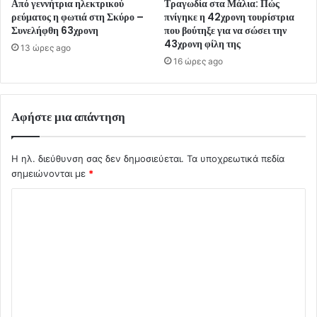
Από γεννήτρια ηλεκτρικού
Τραγωδία στα Μάλια: Πώς
ρεύματος η φωτιά στη Σκύρο –
πνίγηκε η 42χρονη τουρίστρια
Συνελήφθη 63χρονη
που βούτηξε για να σώσει την
43χρονη φίλη της
13 ώρες ago
16 ώρες ago
Αφήστε μια απάντηση
Η ηλ. διεύθυνση σας δεν δημοσιεύεται.
Τα υποχρεωτικά πεδία
σημειώνονται με
*
Σ
χ
ό
λ
ι
ο