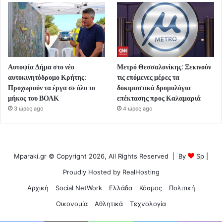
Αυτοψία Δήμα στο νέο
Μετρό Θεσσαλονίκης: Ξεκινούν
αυτοκινητόδρομο Κρήτης:
τις επόμενες μέρες τα
Προχωρούν τα έργα σε όλο το
δοκιμαστικά δρομολόγια
μήκος του ΒΟΑΚ
επέκτασης προς Καλαμαριά
3 ώρες ago
4 ώρες ago
Mparaki.gr © Copyright 2026, All Rights Reserved | By
Sp
|
Proudly Hosted by
RealHosting
Αρχική
Social NetWork
Ελλάδα
Κόσμος
Πολιτική
Οικονομία
Αθλητικά
Τεχνολογία