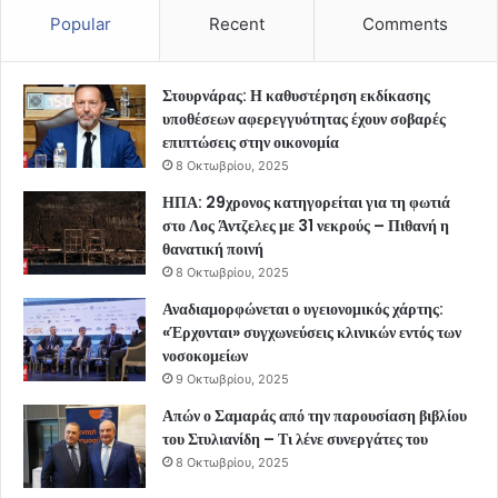
Popular
Recent
Comments
Στουρνάρας: Η καθυστέρηση εκδίκασης
υποθέσεων αφερεγγυότητας έχουν σοβαρές
επιπτώσεις στην οικονομία
8 Οκτωβρίου, 2025
ΗΠΑ: 29χρονος κατηγορείται για τη φωτιά
στο Λος Άντζελες με 31 νεκρούς – Πιθανή η
θανατική ποινή
8 Οκτωβρίου, 2025
Αναδιαμορφώνεται ο υγειονομικός χάρτης:
«Έρχονται» συγχωνεύσεις κλινικών εντός των
νοσοκομείων
9 Οκτωβρίου, 2025
Απών ο Σαμαράς από την παρουσίαση βιβλίου
του Στυλιανίδη – Τι λένε συνεργάτες του
8 Οκτωβρίου, 2025