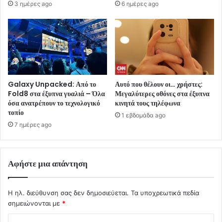
3 ημέρες ago
6 ημέρες ago
Galaxy Unpacked: Από το
Αυτό που θέλουν οι… χρήστες:
Fold8 στα έξυπνα γυαλιά – Όλα
Μεγαλύτερες οθόνες στα έξυπνα
όσα ανατρέπουν το τεχνολογικό
κινητά τους τηλέφωνα
τοπίο
1 εβδομάδα ago
7 ημέρες ago
Αφήστε μια απάντηση
Η ηλ. διεύθυνση σας δεν δημοσιεύεται.
Τα υποχρεωτικά πεδία
σημειώνονται με
*
Σ