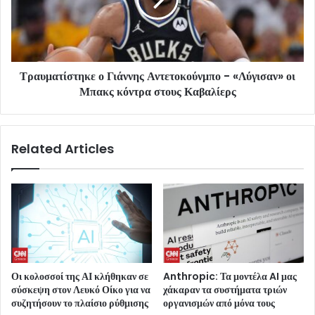
Τραυματίστηκε ο Γιάννης Αντετοκούνμπο - «Λύγισαν» οι
Μπακς κόντρα στους Καβαλίερς
Related Articles
Οι κολοσσοί της ΑΙ κλήθηκαν σε
Anthropic: Τα μοντέλα AI μας
σύσκεψη στον Λευκό Οίκο για να
χάκαραν τα συστήματα τριών
συζητήσουν το πλαίσιο ρύθμισης
οργανισμών από μόνα τους