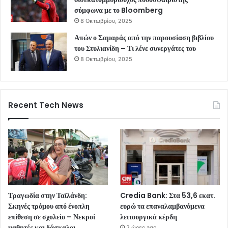
σύμφωνα με το Bloomberg
8 Οκτωβρίου, 2025
Απών ο Σαμαράς από την παρουσίαση βιβλίου
του Στυλιανίδη – Τι λένε συνεργάτες του
8 Οκτωβρίου, 2025
Recent Tech News
Τραγωδία στην Ταϊλάνδη:
Credia Bank: Στα 53,6 εκατ.
Σκηνές τρόμου από ένοπλη
ευρώ τα επαναλαμβανόμενα
επίθεση σε σχολείο – Νεκροί
λειτουργικά κέρδη
μαθητές και δάσκαλοι
2 ώρες ago