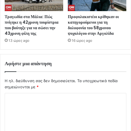
Τραγωδία στα Μάλια: Πώς
Προφυλακιστέοι κρίθηκαν οι
πνίγηκε η 42χρονη τουρίστρια
κατηγορούμενοι για τη
που βούτηξε για να σώσει την
δολοφονία του 58χρονου
43χρονη φίλη της
ψυχολόγου στην Αργολίδα
13 ώρες ago
16 ώρες ago
Αφήστε μια απάντηση
Η ηλ. διεύθυνση σας δεν δημοσιεύεται.
Τα υποχρεωτικά πεδία
σημειώνονται με
*
Σ
χ
ό
λ