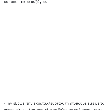
κακοποιητικού συζύγου.
«Την έβριζε, την εκμεταλλευόταν, τη χτυπούσε είτε με τα
χέρια, είτε με λοστούς, είτε με ξύλα, με καδρόνια, με ό,τι