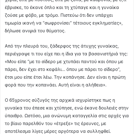
έβρισκε, το έκανε όπλο και τη χτύπαγε και η γυναίκα
ζούσε με φόβο, με τρόμο. Πιστεύω ότι δεν υπάρχει
τιμωρία ικανή να “σωφρονίσει” τέτοιους εγκληματίες»,
δήλωσε ανιψιά του θύματος.
Από την πλευρά του, ξάδερφος της άτυχης γυναίκας,
περιέγραψε τι του είχε πει η ίδια για τα βασανιστήριά της:
«Μου είπε “με το σίδερο με χτυπάει παντού και όπου με
πάρει, δεν έχει στο κεφάλι… όπου με πάρει το σίδερο”,
έτσι μου είπε έτσι λέω. Την κοπάνησε. Δεν είναι η πρώτη
φορά που την κοπανάει. Αυτή είναι η αλήθεια».
Ο 65χρονος σύζυγός της αρχικά ισχυρίστηκε πως η
γυναίκα του έπεσε και χτύπησε, ενώ έκανε δουλειές στην
ύπαιθρο. Ωστόσο, μια ανώνυμη καταγγελία στις αρχές για
το βίαιο παρελθόν του «έτρεξε» τις έρευνες, με
αποτέλεσμα λίγες μέρες αργότερα να συλληφθεί.