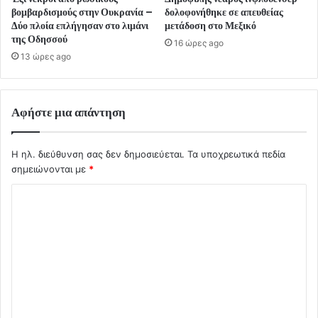
βομβαρδισμούς στην Ουκρανία –
δολοφονήθηκε σε απευθείας
Δύο πλοία επλήγησαν στο λιμάνι
μετάδοση στο Μεξικό
της Οδησσού
16 ώρες ago
13 ώρες ago
Αφήστε μια απάντηση
Η ηλ. διεύθυνση σας δεν δημοσιεύεται.
Τα υποχρεωτικά πεδία
σημειώνονται με
*
Σ
χ
ό
λ
ι
ο