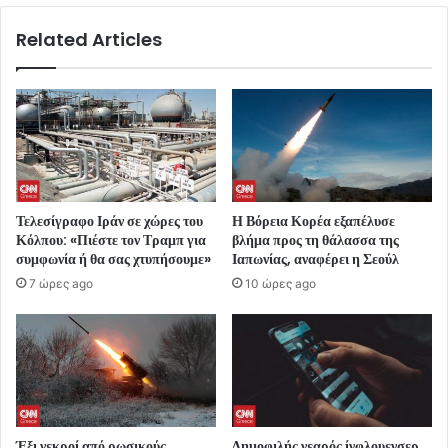
Related Articles
Τελεσίγραφο Ιράν σε χώρες του
Η Βόρεια Κορέα εξαπέλυσε
Κόλπου: «Πιέστε τον Τραμπ για
βλήμα προς τη θάλασσα της
συμφωνία ή θα σας χτυπήσουμε»
Ιαπωνίας, αναφέρει η Σεούλ
7 ώρες ago
10 ώρες ago
Έξι νεκροί από ρωσικούς
Δημοφιλής νεαρός ίνφλουενσερ