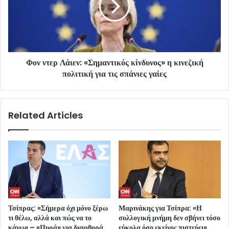
Φον ντερ Λάιεν: «Σημαντικός κίνδυνος» η κινεζική
πολιτική για τις σπάνιες γαίες
Related Articles
Τσίπρας: «Σήμερα όχι μόνο ξέρω
Μαρινάκης για Τσίπρα: «Η
τι θέλω, αλλά και πώς να το
συλλογική μνήμη δεν σβήνει τόσο
κάνω» – «Πυρά» για διαφθορά
εύκολα όσο εκείνος πιστεύει»