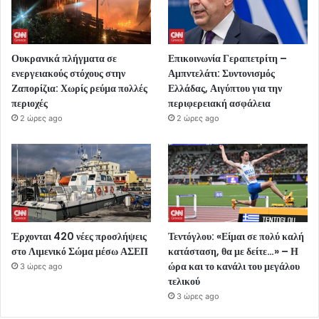
Ουκρανικά πλήγματα σε
Επικοινωνία Γεραπετρίτη –
ενεργειακούς στόχους στην
Αμπντελάτι: Συντονισμός
Ζαπορίζια: Χωρίς ρεύμα πολλές
Ελλάδας, Αιγύπτου για την
περιοχές
περιφερειακή ασφάλεια
2 ώρες ago
2 ώρες ago
Έρχονται 420 νέες προσλήψεις
Τεντόγλου: «Είμαι σε πολύ καλή
στο Λιμενικό Σώμα μέσω ΑΣΕΠ
κατάσταση, θα με δείτε…» – Η
ώρα και το κανάλι του μεγάλου
3 ώρες ago
τελικού
3 ώρες ago