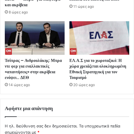
και ακρίβεια
11 ώρες ago
8 ώρες ago
Τσίπρας – Ανδρουλάκης: Μπρα
ΕΛ.Α.Σ για το χωροταξικό: Η
ντε φερ για εναλλακτικές
χώρα χρειάζεται ολοκληρωμένη
«απαντήσεις» στην ακρίβεια
Εθνική Στρατηγική για τον
ενόψει… ΔΕΘ
Τουρισμό
14 ώρες ago
20 ώρες ago
Αφήστε μια απάντηση
Η ηλ. διεύθυνση σας δεν δημοσιεύεται.
Τα υποχρεωτικά πεδία
σημειώνονται με
*