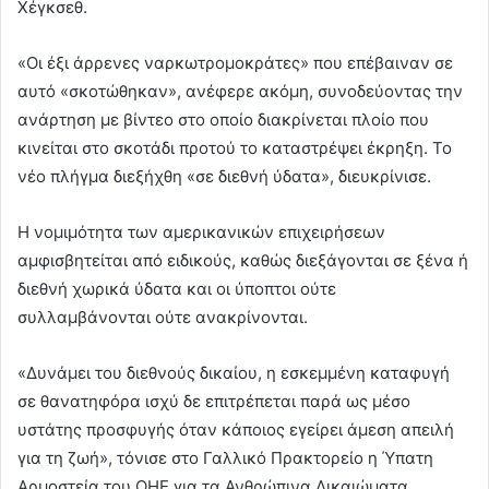
Χέγκσεθ.
«Οι έξι άρρενες ναρκωτρομοκράτες» που επέβαιναν σε
αυτό «σκοτώθηκαν», ανέφερε ακόμη, συνοδεύοντας την
ανάρτηση με βίντεο στο οποίο διακρίνεται πλοίο που
κινείται στο σκοτάδι προτού το καταστρέψει έκρηξη. Το
νέο πλήγμα διεξήχθη «σε διεθνή ύδατα», διευκρίνισε.
Η νομιμότητα των αμερικανικών επιχειρήσεων
αμφισβητείται από ειδικούς, καθώς διεξάγονται σε ξένα ή
διεθνή χωρικά ύδατα και οι ύποπτοι ούτε
συλλαμβάνονται ούτε ανακρίνονται.
«Δυνάμει του διεθνούς δικαίου, η εσκεμμένη καταφυγή
σε θανατηφόρα ισχύ δε επιτρέπεται παρά ως μέσο
υστάτης προσφυγής όταν κάποιος εγείρει άμεση απειλή
για τη ζωή», τόνισε στο Γαλλικό Πρακτορείο η Ύπατη
Αρμοστεία του ΟΗΕ για τα Ανθρώπινα Δικαιώματα.