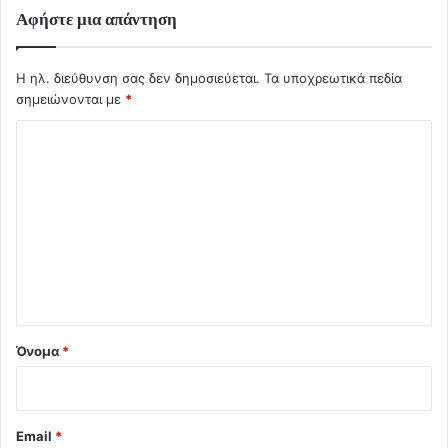
Αφήστε μια απάντηση
Η ηλ. διεύθυνση σας δεν δημοσιεύεται.
Τα υποχρεωτικά πεδία
σημειώνονται με
*
Σ
χ
ό
λ
ι
ο
*
Όνομα
*
Email
*