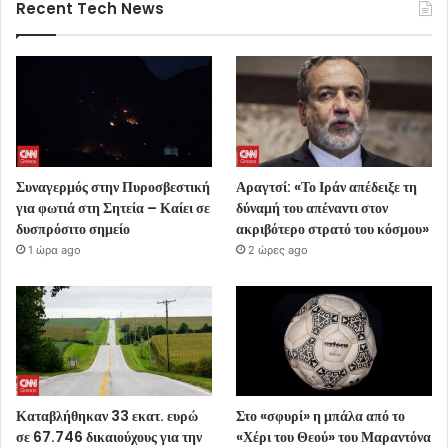
Recent Tech News
Συναγερμός στην Πυροσβεστική
Αραγτσί: «Το Ιράν απέδειξε τη
για φωτιά στη Σητεία – Καίει σε
δύναμή του απέναντι στον
δυσπρόσιτο σημείο
ακριβότερο στρατό του κόσμου»
1 ώρα ago
2 ώρες ago
Καταβλήθηκαν 33 εκατ. ευρώ
Στο «σφυρί» η μπάλα από το
σε 67.746 δικαιούχους για την
«Χέρι του Θεού» του Μαραντόνα