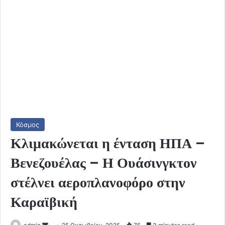
Κόσμος
Κλιμακώνεται η ένταση ΗΠΑ –
Βενεζουέλας – Η Ουάσινγκτον
στέλνει αεροπλανοφόρο στην
Καραϊβική
Send