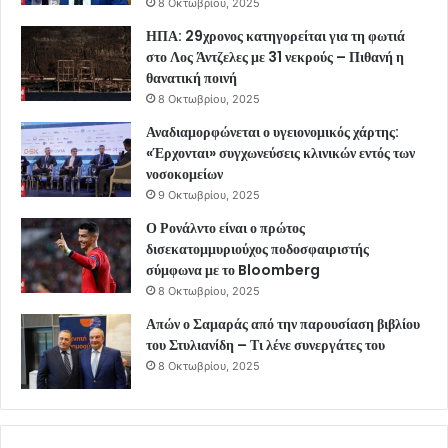
8 Οκτωβρίου, 2025
ΗΠΑ: 29χρονος κατηγορείται για τη φωτιά
στο Λος Άντζελες με 31 νεκρούς – Πιθανή η
θανατική ποινή
8 Οκτωβρίου, 2025
Αναδιαμορφώνεται ο υγειονομικός χάρτης:
«Έρχονται» συγχωνεύσεις κλινικών εντός των
νοσοκομείων
9 Οκτωβρίου, 2025
Ο Ρονάλντο είναι ο πρώτος
δισεκατομμυριούχος ποδοσφαιριστής
σύμφωνα με το Bloomberg
8 Οκτωβρίου, 2025
Απών ο Σαμαράς από την παρουσίαση βιβλίου
του Στυλιανίδη – Τι λένε συνεργάτες του
8 Οκτωβρίου, 2025