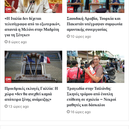
«Η Ιταλία δεν δέχεται
Σαουδική Αραβία, Τουρκία και
τελεσίγραφα από το εξωτερικό»,
Πακιστάν υπέγραψαν συμφωνία
απαντά η Μελόνι στην Μαδρίτη
αμυντικής συνεργασίας
για τη Σένγκεν
10 ώρες ago
8 ώρες ago
Προεδρικές εκλογές Γαλλία: Η
Τραγωδία στην Ταϊλάνδη:
χώρα «δεν θα ανεχθεί καμιά
Σκηνές τρόμου από ένοπλη
απόπειρα ξένης ανάμειξης»
επίθεση σε σχολείο – Νεκροί
μαθητές και δάσκαλοι
13 ώρες ago
16 ώρες ago