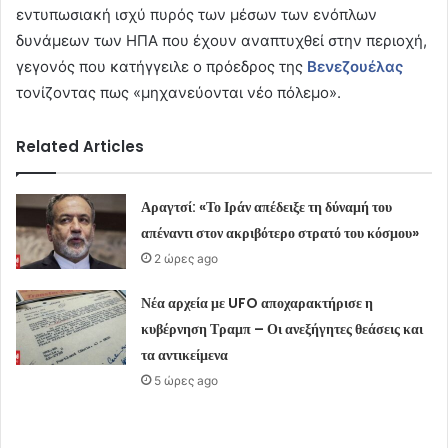
εντυπωσιακή ισχύ πυρός των μέσων των ενόπλων
δυνάμεων των ΗΠΑ που έχουν αναπτυχθεί στην περιοχή,
γεγονός που κατήγγειλε ο πρόεδρος της
Βενεζουέλας
τονίζοντας πως «μηχανεύονται νέο πόλεμο».
Related Articles
Αραγτσί: «Το Ιράν απέδειξε τη δύναμή του
απέναντι στον ακριβότερο στρατό του κόσμου»
2 ώρες ago
Νέα αρχεία με UFO αποχαρακτήρισε η
κυβέρνηση Τραμπ – Οι ανεξήγητες θεάσεις και
τα αντικείμενα
5 ώρες ago