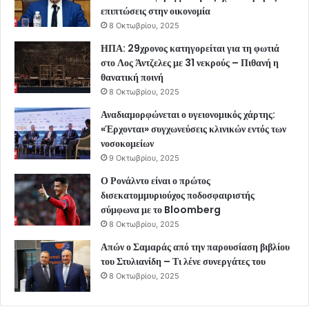
επιπτώσεις στην οικονομία
8 Οκτωβρίου, 2025
ΗΠΑ: 29χρονος κατηγορείται για τη φωτιά
στο Λος Άντζελες με 31 νεκρούς – Πιθανή η
θανατική ποινή
8 Οκτωβρίου, 2025
Αναδιαμορφώνεται ο υγειονομικός χάρτης:
«Έρχονται» συγχωνεύσεις κλινικών εντός των
νοσοκομείων
9 Οκτωβρίου, 2025
Ο Ρονάλντο είναι ο πρώτος
δισεκατομμυριούχος ποδοσφαιριστής
σύμφωνα με το Bloomberg
8 Οκτωβρίου, 2025
Απών ο Σαμαράς από την παρουσίαση βιβλίου
του Στυλιανίδη – Τι λένε συνεργάτες του
8 Οκτωβρίου, 2025