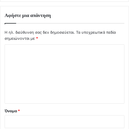
Αφήστε μια απάντηση
Η ηλ. διεύθυνση σας δεν δημοσιεύεται.
Τα υποχρεωτικά πεδία
σημειώνονται με
*
Σ
χ
ό
λ
ι
ο
*
Όνομα
*