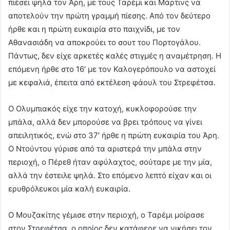
πιέσει ψηλά τον Άρη, με τους Ταρέμι και Μάρτινς να
αποτελούν την πρώτη γραμμή πίεσης. Από τον δεύτερο
ήρθε και η πρώτη ευκαιρία στο παιχνίδι, με τον
Αθανασιάδη να αποκρούει το σουτ του Πορτογάλου.
Πάντως, δεν είχε αρκετές καλές στιγμές η αναμέτρηση. Η
επόμενη ήρθε στο 16′ με τον Καλογερόπουλο να αστοχεί
με κεφαλιά, έπειτα από εκτέλεση φάουλ του Στρεφέτσα.
Ο Ολυμπιακός είχε την κατοχή, κυκλοφορούσε την
μπάλα, αλλά δεν μπορούσε να βρει τρόπους να γίνει
απειλητικός, ενώ στο 37′ ήρθε η πρώτη ευκαιρία του Άρη.
Ο Ντούντου γύρισε από τα αριστερά την μπάλα στην
περιοχή, ο Πέρεθ ήταν αφύλαχτος, σούταρε με την μία,
αλλά την έστειλε ψηλά. Στο επόμενο λεπτό είχαν και οι
ερυθρόλευκοι μία καλή ευκαιρία.
Ο Μουζακίτης γέμισε στην περιοχή, ο Ταρέμι μοίρασε
στον Στρεφέτσα, ο οποίος δεν κατάφερε να νικήσει τον