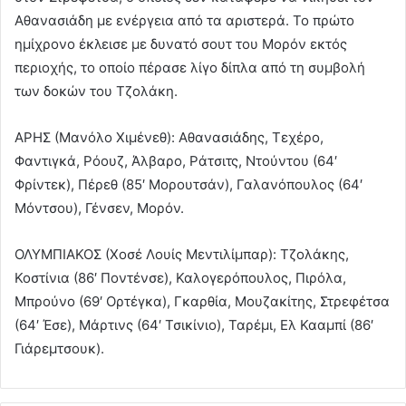
Αθανασιάδη με ενέργεια από τα αριστερά. Το πρώτο
ημίχρονο έκλεισε με δυνατό σουτ του Μορόν εκτός
περιοχής, το οποίο πέρασε λίγο δίπλα από τη συμβολή
των δοκών του Τζολάκη.
ΑΡΗΣ (Μανόλο Χιμένεθ): Αθανασιάδης, Τεχέρο,
Φαντιγκά, Ρόουζ, Άλβαρο, Ράτσιτς, Ντούντου (64′
Φρίντεκ), Πέρεθ (85′ Μορουτσάν), Γαλανόπουλος (64′
Μόντσου), Γένσεν, Μορόν.
ΟΛΥΜΠΙΑΚΟΣ (Χοσέ Λουίς Μεντιλίμπαρ): Τζολάκης,
Κοστίνια (86′ Ποντένσε), Καλογερόπουλος, Πιρόλα,
Μπρούνο (69′ Ορτέγκα), Γκαρθία, Μουζακίτης, Στρεφέτσα
(64′ Έσε), Μάρτινς (64′ Τσικίνιο), Ταρέμι, Ελ Κααμπί (86′
Γιάρεμτσουκ).