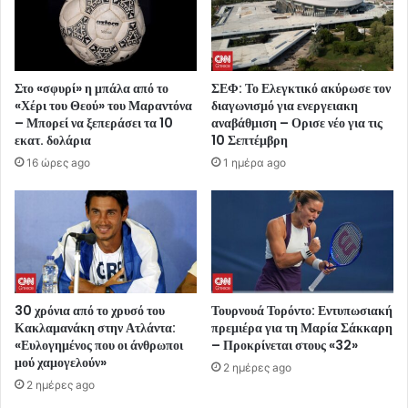
Στο «σφυρί» η μπάλα από το
ΣΕΦ: Το Ελεγκτικό ακύρωσε τον
«Χέρι του Θεού» του Μαραντόνα
διαγωνισμό για ενεργειακη
– Μπορεί να ξεπεράσει τα 10
αναβάθμιση – Ορισε νέο για τις
εκατ. δολάρια
10 Σεπτέμβρη
16 ώρες ago
1 ημέρα ago
30 χρόνια από το χρυσό του
Τουρνουά Τορόντο: Εντυπωσιακή
Κακλαμανάκη στην Ατλάντα:
πρεμιέρα για τη Μαρία Σάκκαρη
«Ευλογημένος που οι άνθρωποι
– Προκρίνεται στους «32»
μού χαμογελούν»
2 ημέρες ago
2 ημέρες ago