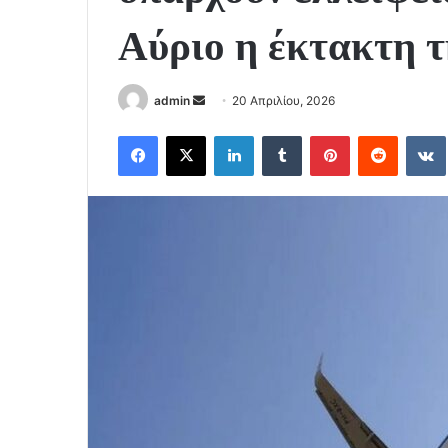
Αύριο η έκτακτη 
Send
admin
20 Απριλίου, 2026
an
Facebook
X
LinkedIn
Tumblr
Pinterest
Reddit
email