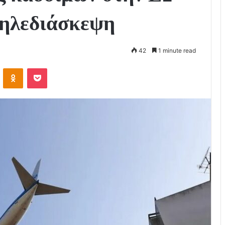
τηλεδιάσκεψη
42
1 minute read
VKontakte
Odnoklassniki
Pocket