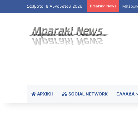
Σάββατο, 8 Αυγούστου 2026
Breaking News
Μπέρμιγ
ΑΡΧΙΚΉ
SOCIAL NETWORK
ΕΛΛΆΔΑ