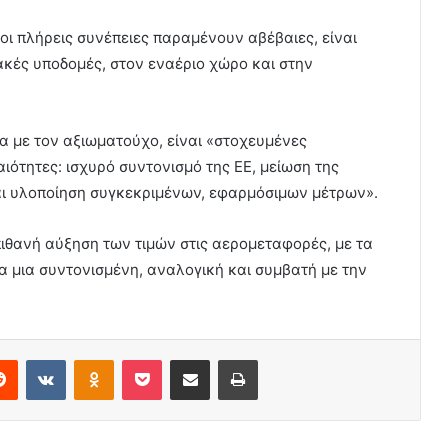
ι πλήρεις συνέπειες παραμένουν αβέβαιες, είναι
ακές υποδομές, στον εναέριο χώρο και στην
α με τον αξιωματούχο, είναι «στοχευμένες
ιότητες: ισχυρό συντονισμό της ΕΕ, μείωση της
ι υλοποίηση συγκεκριμένων, εφαρμόσιμων μέτρων».
πιθανή αύξηση των τιμών στις αερομεταφορές, με τα
 μια συντονισμένη, αναλογική και συμβατή με την
erest
Reddit
VKontakte
Odnoklassniki
Pocket
Share via Email
Print