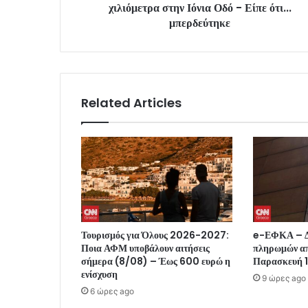
χιλιόμετρα στην Ιόνια Οδό - Είπε ότι...
μπερδεύτηκε
Related Articles
Τουρισμός για Όλους 2026-2027:
e-ΕΦΚΑ – Δ
Ποια ΑΦΜ υποβάλουν αιτήσεις
πληρωμών απ
σήμερα (8/08) – Έως 600 ευρώ η
Παρασκευή 1
ενίσχυση
9 ώρες ago
6 ώρες ago