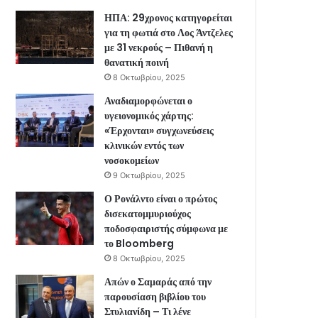
ΗΠΑ: 29χρονος κατηγορείται
για τη φωτιά στο Λος Άντζελες
με 31 νεκρούς – Πιθανή η
θανατική ποινή
8 Οκτωβρίου, 2025
Αναδιαμορφώνεται ο
υγειονομικός χάρτης:
«Έρχονται» συγχωνεύσεις
κλινικών εντός των
νοσοκομείων
9 Οκτωβρίου, 2025
Ο Ρονάλντο είναι ο πρώτος
δισεκατομμυριούχος
ποδοσφαιριστής σύμφωνα με
το Bloomberg
8 Οκτωβρίου, 2025
Απών ο Σαμαράς από την
παρουσίαση βιβλίου του
Στυλιανίδη – Τι λένε