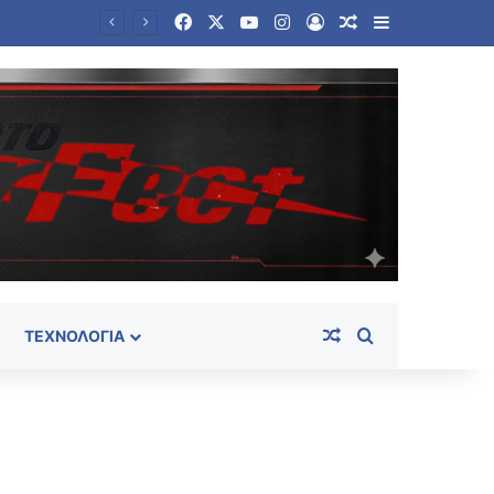
Facebook
X
YouTube
Instagram
Log In
Random Article
Sidebar
ου
Random Article
Search for
ΤΕΧΝΟΛΟΓΊΑ