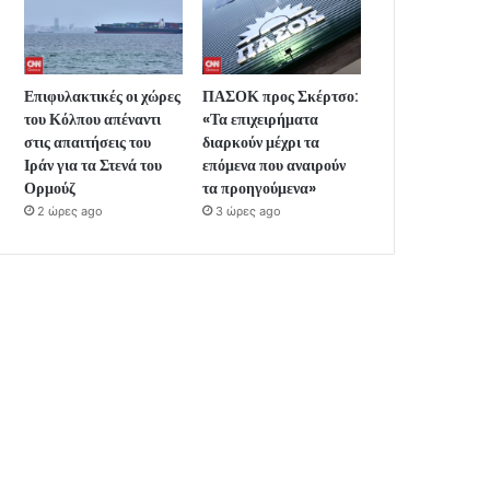
Επιφυλακτικές οι χώρες
ΠΑΣΟΚ προς Σκέρτσο:
του Κόλπου απέναντι
«Τα επιχειρήματα
στις απαιτήσεις του
διαρκούν μέχρι τα
Ιράν για τα Στενά του
επόμενα που αναιρούν
Ορμούζ
τα προηγούμενα»
2 ώρες ago
3 ώρες ago