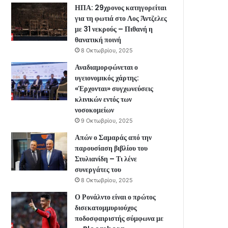
ΗΠΑ: 29χρονος κατηγορείται
για τη φωτιά στο Λος Άντζελες
με 31 νεκρούς – Πιθανή η
θανατική ποινή
8 Οκτωβρίου, 2025
Αναδιαμορφώνεται ο
υγειονομικός χάρτης:
«Έρχονται» συγχωνεύσεις
κλινικών εντός των
νοσοκομείων
9 Οκτωβρίου, 2025
Απών ο Σαμαράς από την
παρουσίαση βιβλίου του
Στυλιανίδη – Τι λένε
συνεργάτες του
8 Οκτωβρίου, 2025
Ο Ρονάλντο είναι ο πρώτος
δισεκατομμυριούχος
ποδοσφαιριστής σύμφωνα με