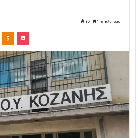
89
1 minute read
VKontakte
Odnoklassniki
Pocket