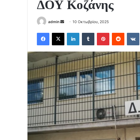
ΔΟΥ Κοζάνης
Send
admin
10 Οκτωβρίου, 2025
an
Facebook
X
LinkedIn
Tumblr
Pinterest
Reddit
email