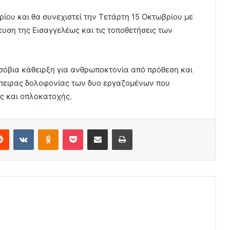
ίου και θα συνεχιστεί την Τετάρτη 15 Οκτωβρίου με
υση της Εισαγγελέως και τις τοποθετήσεις των
ισόβια κάθειρξη για ανθρωποκτονία από πρόθεση και
πόπειρας δολοφονίας των δυο εργαζομένων που
ας και οπλοκατοχής.
erest
Reddit
VKontakte
Odnoklassniki
Pocket
Share via Email
Print