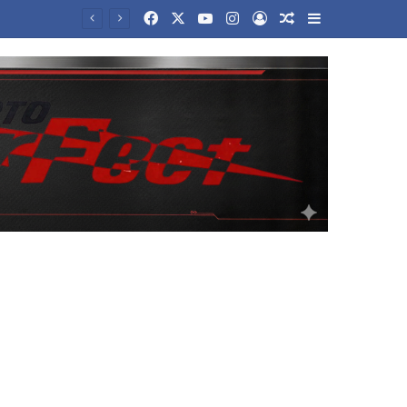
Facebook
X
YouTube
Instagram
Log In
Random Article
Sidebar
Ο Όμιλος Fourlis ανακοινώνει τη συμφωνία για την πώληση της συμμετοχής του στο Sofia South Ring Mall