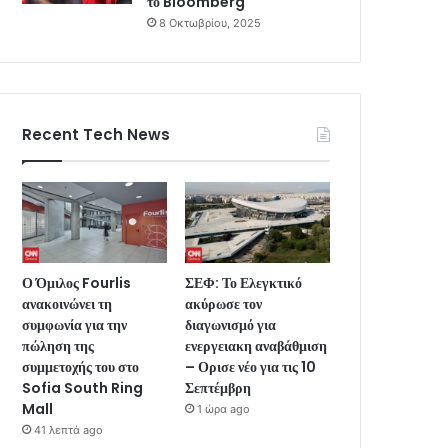
το Bloomberg
8 Οκτωβρίου, 2025
Recent Tech News
Ο Όμιλος Fourlis
ΣΕΦ: Το Ελεγκτικό
ανακοινώνει τη
ακύρωσε τον
συμφωνία για την
διαγωνισμό για
πώληση της
ενεργειακη αναβάθμιση
συμμετοχής του στο
– Ορισε νέο για τις 10
Sofia South Ring
Σεπτέμβρη
Mall
1 ώρα ago
41 λεπτά ago