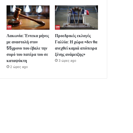
Λακωνία: Έντεκα μήνες
Προεδρικές εκλογές
με αναστολή στον
Γαλλία: Η χώρα «δεν θα
55χρονο που έβαλε την
ανεχθεί καμιά απόπειρα
σορό του πατέρα του σε
ξένης ανάμειξης»
καταψύκτη
3 ώρες ago
2 ώρες ago