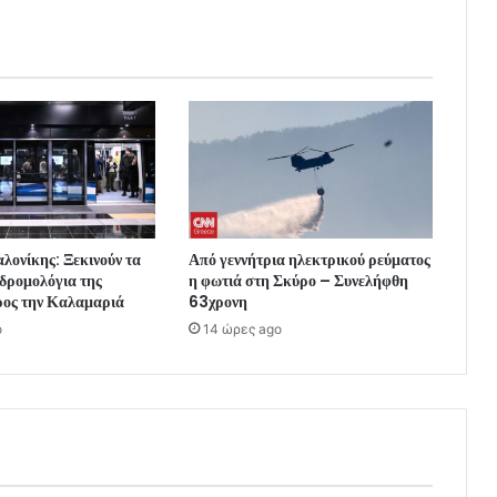
λονίκης: Ξεκινούν τα
Από γεννήτρια ηλεκτρικού ρεύματος
δρομολόγια της
η φωτιά στη Σκύρο – Συνελήφθη
ρος την Καλαμαριά
63χρονη
o
14 ώρες ago