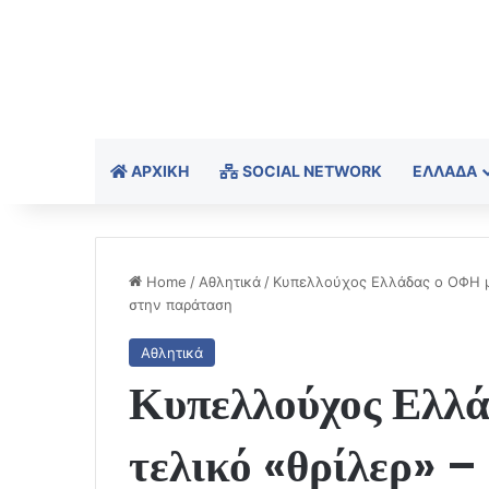
ΑΡΧΙΚΉ
SOCIAL NETWORK
ΕΛΛΆΔΑ
Home
/
Αθλητικά
/
Κυπελλούχος Ελλάδας ο ΟΦΗ με
στην παράταση
Αθλητικά
Κυπελλούχος Ελλά
τελικό «θρίλερ» –