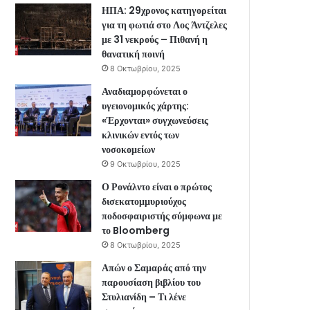
ΗΠΑ: 29χρονος κατηγορείται
για τη φωτιά στο Λος Άντζελες
με 31 νεκρούς – Πιθανή η
θανατική ποινή
8 Οκτωβρίου, 2025
Αναδιαμορφώνεται ο
υγειονομικός χάρτης:
«Έρχονται» συγχωνεύσεις
κλινικών εντός των
νοσοκομείων
9 Οκτωβρίου, 2025
Ο Ρονάλντο είναι ο πρώτος
δισεκατομμυριούχος
ποδοσφαιριστής σύμφωνα με
το Bloomberg
8 Οκτωβρίου, 2025
Απών ο Σαμαράς από την
παρουσίαση βιβλίου του
Στυλιανίδη – Τι λένε