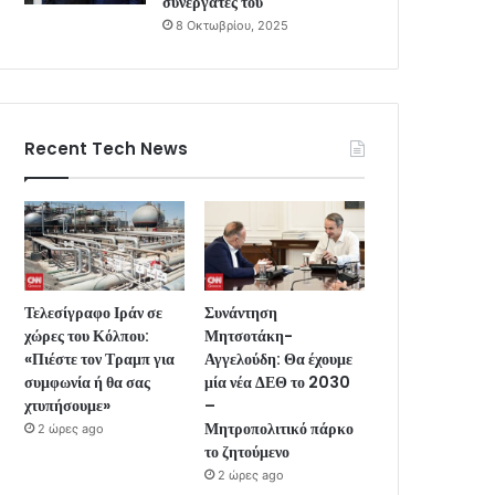
συνεργάτες του
8 Οκτωβρίου, 2025
Recent Tech News
Τελεσίγραφο Ιράν σε
Συνάντηση
χώρες του Κόλπου:
Μητσοτάκη-
«Πιέστε τον Τραμπ για
Αγγελούδη: Θα έχουμε
συμφωνία ή θα σας
μία νέα ΔΕΘ το 2030
χτυπήσουμε»
–
Μητροπολιτικό πάρκο
2 ώρες ago
το ζητούμενο
2 ώρες ago