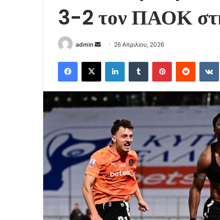
3-2 τον ΠΑΟΚ στ
Send
admin
26 Απριλίου, 2026
an
Facebook
X
LinkedIn
Tumblr
Pinterest
Reddit
email