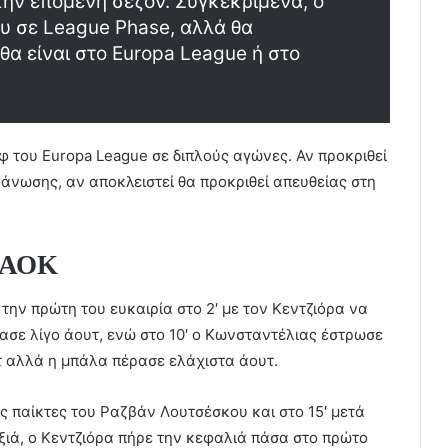
 την επόμενη σεζόν. Συγκεκριμένα, ο
υ σε League Phase, αλλά θα
θα είναι στο Εuropa League ή στο
οφ του Europa League σε διπλούς αγώνες. Αν προκριθεί
γάνωσης, αν αποκλειστεί θα προκριθεί απευθείας στη
 ΠΑΟΚ
την πρώτη του ευκαιρία στο 2′ με τον Κεντζιόρα να
ασε λίγο άουτ, ενώ στο 10′ ο Κωνσταντέλιας έστρωσε
υτ αλλά η μπάλα πέρασε ελάχιστα άουτ.
υς παίκτες του Ραζβάν Λουτσέσκου και στο 15′ μετά
ξιά, ο Κεντζιόρα πήρε την κεφαλιά πάσα στο πρώτο