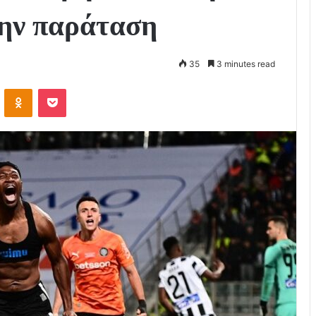
ην παράταση
35
3 minutes read
VKontakte
Odnoklassniki
Pocket