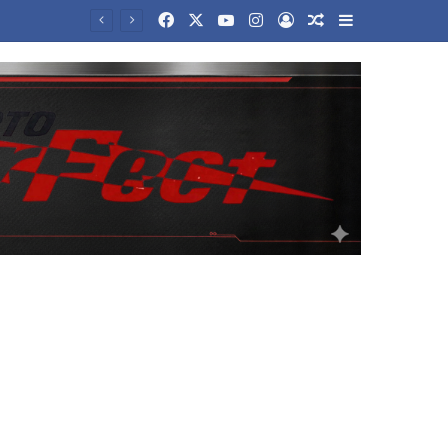
Facebook
X
YouTube
Instagram
Log In
Random Article
Sidebar
Τελεσίγραφο Ιράν σε χώρες του Κόλπου: «Πιέστε τον Τραμπ για συμφωνία ή θα σας χτυπήσουμε»