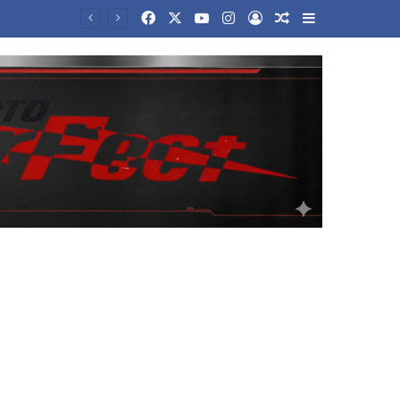
Facebook
X
YouTube
Instagram
Log In
Random Article
Sidebar
Επιστήμονες στις ΗΠΑ δημιούργησαν 16 νέους ιούς με τη βοήθεια της Τεχνητής Νοημοσύνης