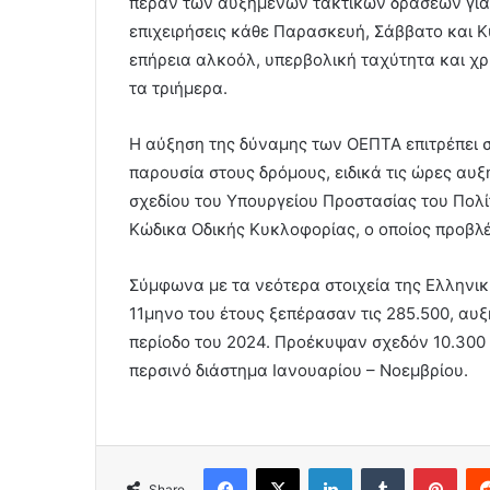
πέραν των αυξημένων τακτικών δράσεων για τ
επιχειρήσεις κάθε Παρασκευή, Σάββατο και Κυ
επήρεια αλκοόλ, υπερβολική ταχύτητα και χρ
τα τριήμερα.
Η αύξηση της δύναμης των ΟΕΠΤΑ επιτρέπει σ
παρουσία στους δρόμους, ειδικά τις ώρες αυξ
σχεδίου του Υπουργείου Προστασίας του Πολί
Κώδικα Οδικής Κυκλοφορίας, ο οποίος προβλέ
Σύμφωνα με τα νεότερα στοιχεία της Ελληνικ
11μηνο του έτους ξεπέρασαν τις 285.500, αυξ
περίοδο του 2024. Προέκυψαν σχεδόν 10.300 
περσινό διάστημα Ιανουαρίου – Νοεμβρίου.
Facebook
X
LinkedIn
Tumblr
Pint
Share