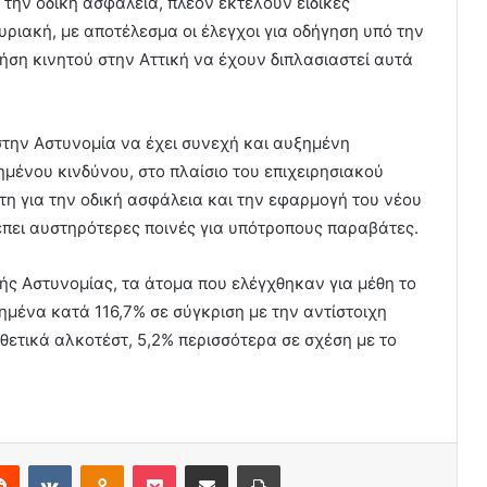
ην οδική ασφάλεια, πλέον εκτελούν ειδικές
ριακή, με αποτέλεσμα οι έλεγχοι για οδήγηση υπό την
ήση κινητού στην Αττική να έχουν διπλασιαστεί αυτά
την Αστυνομία να έχει συνεχή και αυξημένη
ημένου κινδύνου, στο πλαίσιο του επιχειρησιακού
τη για την οδική ασφάλεια και την εφαρμογή του νέου
πει αυστηρότερες ποινές για υπότροπους παραβάτες.
ής Αστυνομίας, τα άτομα που ελέγχθηκαν για μέθη το
ημένα κατά 116,7% σε σύγκριση με την αντίστοιχη
θετικά αλκοτέστ, 5,2% περισσότερα σε σχέση με το
erest
Reddit
VKontakte
Odnoklassniki
Pocket
Share via Email
Print