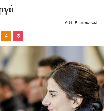
ργό
54
1 minute read
VKontakte
Odnoklassniki
Pocket