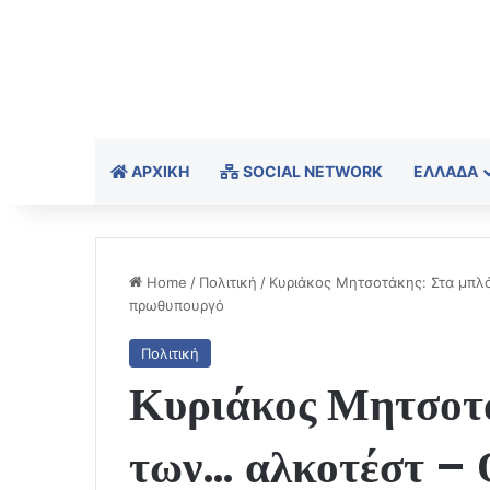
ΑΡΧΙΚΉ
SOCIAL NETWORK
ΕΛΛΆΔΑ
Home
/
Πολιτική
/
Κυριάκος Μητσοτάκης: Στα μπλ
πρωθυπουργό
Πολιτική
Κυριάκος Μητσοτά
των… αλκοτέστ – 