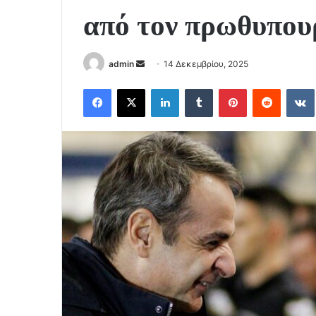
από τον πρωθυπου
Send
admin
14 Δεκεμβρίου, 2025
an
Facebook
X
LinkedIn
Tumblr
Pinterest
Reddit
email