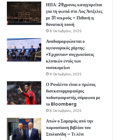
ΗΠΑ: 29χρονος κατηγορείται
για τη φωτιά στο Λος Άντζελες
με 31 νεκρούς – Πιθανή η
θανατική ποινή
8 Οκτωβρίου, 2025
Αναδιαμορφώνεται ο
υγειονομικός χάρτης:
«Έρχονται» συγχωνεύσεις
κλινικών εντός των
νοσοκομείων
9 Οκτωβρίου, 2025
Ο Ρονάλντο είναι ο πρώτος
δισεκατομμυριούχος
ποδοσφαιριστής σύμφωνα με
το Bloomberg
8 Οκτωβρίου, 2025
Απών ο Σαμαράς από την
παρουσίαση βιβλίου του
Στυλιανίδη – Τι λένε