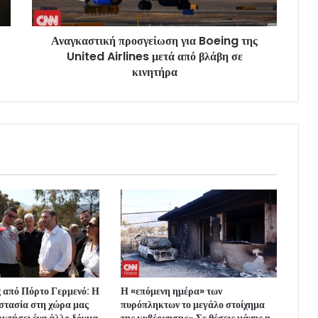
Αναγκαστική προσγείωση για Boeing της
United Airlines μετά από βλάβη σε
κινητήρα
 από Πόρτο Γερμενό: Η
Η «επόμενη ημέρα» των
στασία στη χώρα μας
πυρόπληκτων το μεγάλο στοίχημα
οκτήσει ένα άλλο δόγμα
της κυβέρνησης- Σε θέσεις μάχης η