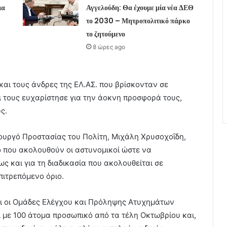
ια
Αγγελούδη: Θα έχουμε μία νέα ΔΕΘ
το 2030 – Μητροπολιτικό πάρκο
το ζητούμενο
8 ώρες ago
και τους άνδρες της ΕΛ.ΑΣ. που βρίσκονταν σε
ι τους ευχαρίστησε για την άοκνη προσφορά τους,
ς.
ουργό Προστασίας του Πολίτη, Μιχάλη Χρυσοχοΐδη,
ο που ακολουθούν οι αστυνομικοί ώστε να
ς και για τη διαδικασία που ακολουθείται σε
πιτρεπόμενο όριο.
ι οι Ομάδες Ελέγχου και Πρόληψης Ατυχημάτων
ί με 100 άτομα προσωπικό από τα τέλη Οκτωβρίου και,