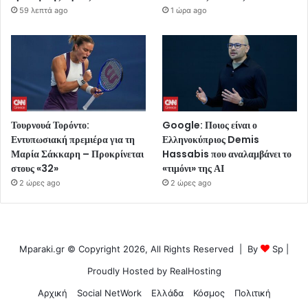
59 λεπτά ago
1 ώρα ago
Τουρνουά Τορόντο:
Google: Ποιος είναι ο
Εντυπωσιακή πρεμιέρα για τη
Ελληνοκύπριος Demis
Μαρία Σάκκαρη – Προκρίνεται
Hassabis που αναλαμβάνει το
στους «32»
«τιμόνι» της ΑΙ
2 ώρες ago
2 ώρες ago
Mparaki.gr © Copyright 2026, All Rights Reserved | By
Sp
|
Proudly Hosted by
RealHosting
Αρχική
Social NetWork
Ελλάδα
Κόσμος
Πολιτική