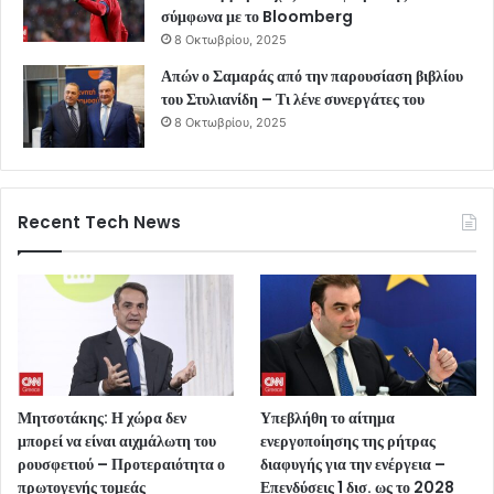
σύμφωνα με το Bloomberg
8 Οκτωβρίου, 2025
Απών ο Σαμαράς από την παρουσίαση βιβλίου
του Στυλιανίδη – Τι λένε συνεργάτες του
8 Οκτωβρίου, 2025
Recent Tech News
Μητσοτάκης: Η χώρα δεν
Υπεβλήθη το αίτημα
μπορεί να είναι αιχμάλωτη του
ενεργοποίησης της ρήτρας
ρουσφετιού – Προτεραιότητα ο
διαφυγής για την ενέργεια –
πρωτογενής τομεάς
Επενδύσεις 1 δισ. ως το 2028