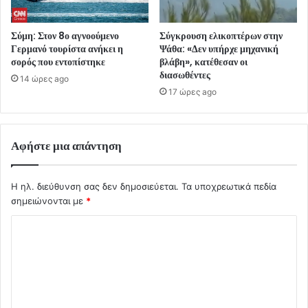
Σύμη: Στον 8ο αγνοούμενο
Σύγκρουση ελικοπτέρων στην
Γερμανό τουρίστα ανήκει η
Ψάθα: «Δεν υπήρχε μηχανική
σορός που εντοπίστηκε
βλάβη», κατέθεσαν οι
διασωθέντες
14 ώρες ago
17 ώρες ago
Αφήστε μια απάντηση
Η ηλ. διεύθυνση σας δεν δημοσιεύεται.
Τα υποχρεωτικά πεδία
σημειώνονται με
*
Σ
χ
ό
λ
ι