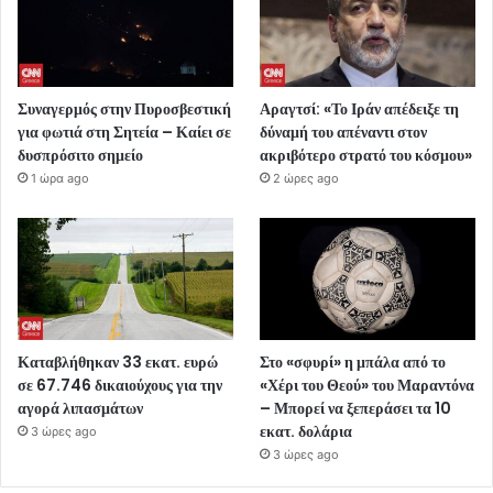
Συναγερμός στην Πυροσβεστική
Αραγτσί: «Το Ιράν απέδειξε τη
για φωτιά στη Σητεία – Καίει σε
δύναμή του απέναντι στον
δυσπρόσιτο σημείο
ακριβότερο στρατό του κόσμου»
1 ώρα ago
2 ώρες ago
Καταβλήθηκαν 33 εκατ. ευρώ
Στο «σφυρί» η μπάλα από το
σε 67.746 δικαιούχους για την
«Χέρι του Θεού» του Μαραντόνα
αγορά λιπασμάτων
– Μπορεί να ξεπεράσει τα 10
εκατ. δολάρια
3 ώρες ago
3 ώρες ago