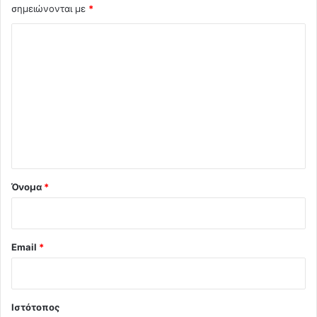
σημειώνονται με
*
Σ
χ
ό
λ
ι
ο
*
Όνομα
*
Email
*
Ιστότοπος