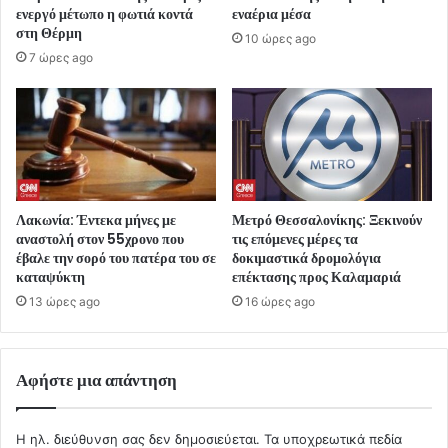
ενεργό μέτωπο η φωτιά κοντά
εναέρια μέσα
στη Θέρμη
10 ώρες ago
7 ώρες ago
Λακωνία: Έντεκα μήνες με
Μετρό Θεσσαλονίκης: Ξεκινούν
αναστολή στον 55χρονο που
τις επόμενες μέρες τα
έβαλε την σορό του πατέρα του σε
δοκιμαστικά δρομολόγια
καταψύκτη
επέκτασης προς Καλαμαριά
13 ώρες ago
16 ώρες ago
Αφήστε μια απάντηση
Η ηλ. διεύθυνση σας δεν δημοσιεύεται.
Τα υποχρεωτικά πεδία