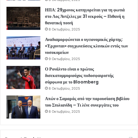
ΗΠΑ: 29χρονος κατηγορείται για τη φωτιά
στο Λος Άντζελες με 31 νεκρούς – Πιθανή η
θανατική ποινή
8 Οκτωβρίου, 2025
Αναδιαμορφώνεται ο υγειονομικός χάρτης:
«Έρχονται» συγχωνεύσεις κλινικών εντός των
νοσοκομείων
9 Οκτωβρίου, 2025
Ο Ρονάλντο είναι ο πρώτος
δισεκατομμυριούχος ποδοσφαιριστής
σύμφωνα με το Bloomberg
8 Οκτωβρίου, 2025
Απών ο Σαμαράς από την παρουσίαση βιβλίου
του Στυλιανίδη – Τι λένε συνεργάτες του
8 Οκτωβρίου, 2025