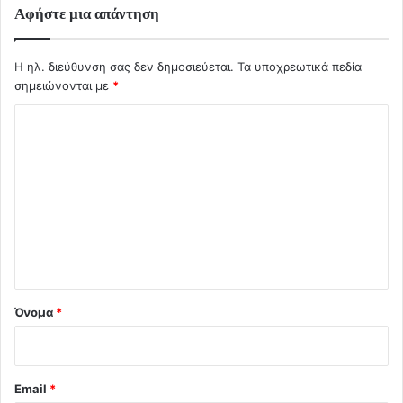
Αφήστε μια απάντηση
Η ηλ. διεύθυνση σας δεν δημοσιεύεται.
Τα υποχρεωτικά πεδία
σημειώνονται με
*
Σ
χ
ό
λ
ι
ο
*
Όνομα
*
Email
*