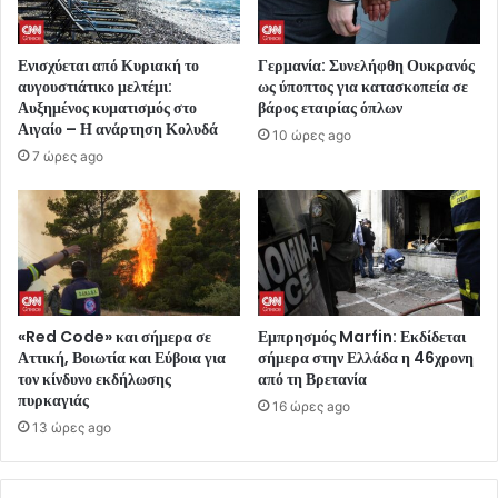
Ενισχύεται από Κυριακή το
Γερμανία: Συνελήφθη Ουκρανός
αυγουστιάτικο μελτέμι:
ως ύποπτος για κατασκοπεία σε
Αυξημένος κυματισμός στο
βάρος εταιρίας όπλων
Αιγαίο – Η ανάρτηση Κολυδά
10 ώρες ago
7 ώρες ago
«Red Code» και σήμερα σε
Εμπρησμός Marfin: Εκδίδεται
Αττική, Βοιωτία και Εύβοια για
σήμερα στην Ελλάδα η 46χρονη
τον κίνδυνο εκδήλωσης
από τη Βρετανία
πυρκαγιάς
16 ώρες ago
13 ώρες ago