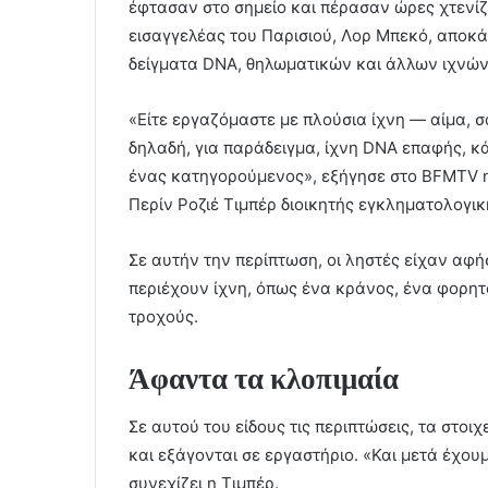
έφτασαν στο σημείο και πέρασαν ώρες χτενίζ
εισαγγελέας του Παρισιού, Λορ Μπεκό, αποκά
δείγματα DNA, θηλωματικών και άλλων ιχνών
«Είτε εργαζόμαστε με πλούσια ίχνη — αίμα, σ
δηλαδή, για παράδειγμα, ίχνη DNA επαφής, κά
ένας κατηγορούμενος», εξήγησε στο BFMTV 
Περίν Ροζιέ Τιμπέρ διοικητής εγκληματολογικ
Σε αυτήν την περίπτωση, οι ληστές είχαν αφή
περιέχουν ίχνη, όπως ένα κράνος, ένα φορητ
τροχούς.
Άφαντα τα κλοπιμαία
Σε αυτού του είδους τις περιπτώσεις, τα στο
και εξάγονται σε εργαστήριο. «Και μετά έχου
συνεχίζει η Τιμπέρ.