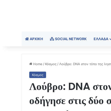
ΑΡΧΙΚΉ
SOCIAL NETWORK
ΕΛΛΆΔΑ
Home
/
Κόσμος
/
Λούβρο: DNA στον τόπο της ληστ
Κόσμος
Λούβρο: DNA στον
οδήγησε στις δύο