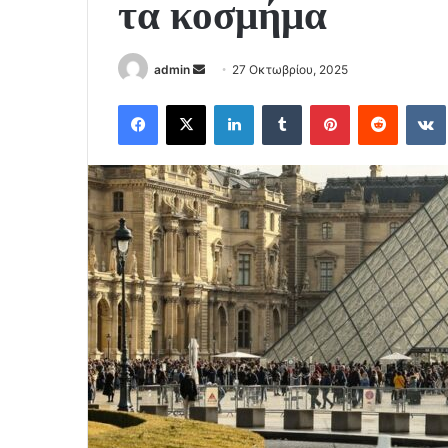
τα κοσμήμα
Send
admin
27 Οκτωβρίου, 2025
an
Facebook
X
LinkedIn
Tumblr
Pinterest
Reddit
email