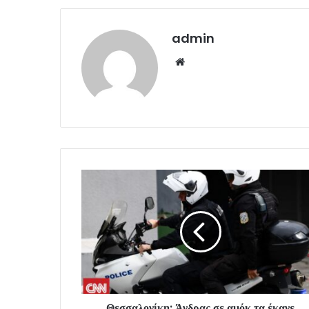
admin
Website
Θεσσαλονίκη: Άνδρας σε αμόκ τα έκανε