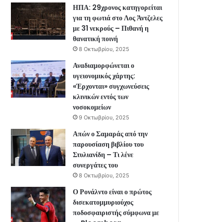
ΗΠΑ: 29χρονος κατηγορείται
για τη φωτιά στο Λος Άντζελες
με 31 νεκρούς – Πιθανή η
θανατική ποινή
8 Οκτωβρίου, 2025
Αναδιαμορφώνεται ο
υγειονομικός χάρτης:
«Έρχονται» συγχωνεύσεις
κλινικών εντός των
νοσοκομείων
9 Οκτωβρίου, 2025
Απών ο Σαμαράς από την
παρουσίαση βιβλίου του
Στυλιανίδη – Τι λένε
συνεργάτες του
8 Οκτωβρίου, 2025
Ο Ρονάλντο είναι ο πρώτος
δισεκατομμυριούχος
ποδοσφαιριστής σύμφωνα με