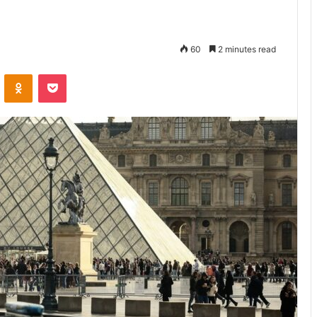
60
2 minutes read
VKontakte
Odnoklassniki
Pocket