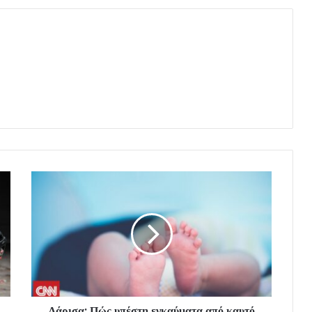
Λάρισα: Πώς υπέστη εγκαύματα από καυτό