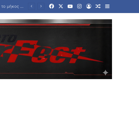
Facebook
X
YouTube
Instagram
Log In
Random Article
Sidebar
Μετρό Θεσσαλονίκης: Ξεκινούν τις επόμενες μέρες τα δοκιμαστικά δρομολόγια επέκτασης προς Καλαμαριά