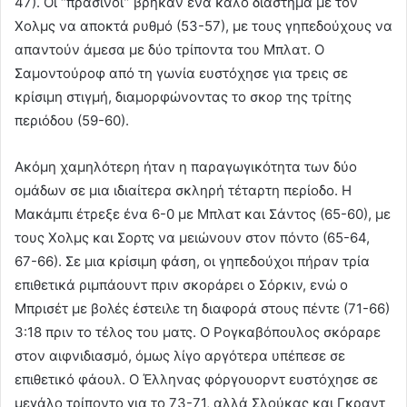
47). Οι “πράσινοι” βρήκαν ένα καλό διάστημα με τον
Χολμς να αποκτά ρυθμό (53-57), με τους γηπεδούχους να
απαντούν άμεσα με δύο τρίποντα του Μπλατ. Ο
Σαμοντούροφ από τη γωνία ευστόχησε για τρεις σε
κρίσιμη στιγμή, διαμορφώνοντας το σκορ της τρίτης
περιόδου (59-60).
Ακόμη χαμηλότερη ήταν η παραγωγικότητα των δύο
ομάδων σε μια ιδιαίτερα σκληρή τέταρτη περίοδο. Η
Μακάμπι έτρεξε ένα 6-0 με Μπλατ και Σάντος (65-60), με
τους Χολμς και Σορτς να μειώνουν στον πόντο (65-64,
67-66). Σε μια κρίσιμη φάση, οι γηπεδούχοι πήραν τρία
επιθετικά ριμπάουντ πριν σκοράρει ο Σόρκιν, ενώ ο
Μπρισέτ με βολές έστειλε τη διαφορά στους πέντε (71-66)
3:18 πριν το τέλος του ματς. Ο Ρογκαβόπουλος σκόραρε
στον αιφνιδιασμό, όμως λίγο αργότερα υπέπεσε σε
επιθετικό φάουλ. Ο Έλληνας φόργουορντ ευστόχησε σε
μεγάλο τρίποντο για το 73-71, αλλά Σλούκας και Γκραντ