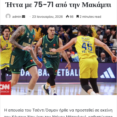
Ήττα με 75-71 από την Μακάμπι
Send
admin
23 Ιανουαρίου, 2026
66
2 minutes read
an
email
Η απουσία του Τσέντι Όσμαν ήρθε να προστεθεί σε εκείνη
του Κέντρικ Ναν (και του Ντίνου Μήτογλου), καθιστώντας