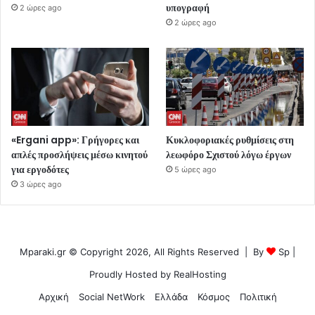
υπογραφή
2 ώρες ago
2 ώρες ago
«Ergani app»: Γρήγορες και
Κυκλοφοριακές ρυθμίσεις στη
απλές προσλήψεις μέσω κινητού
λεωφόρο Σχιστού λόγω έργων
για εργοδότες
5 ώρες ago
3 ώρες ago
Mparaki.gr © Copyright 2026, All Rights Reserved | By
Sp
|
Proudly Hosted by
RealHosting
Αρχική
Social NetWork
Ελλάδα
Κόσμος
Πολιτική