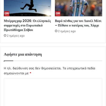
Μπέρμιγχαμ 2026: Οι ελληνικές
Βαρύ πένθος για τον Λιονέλ Μέσι
συμμετοχές στο Ευρωπαϊκό
– Πέθανε ο πατέρας του, Χόρχε
Πρωτάθλημα Στίβου
2 ημέρες ago
2 ημέρες ago
Αφήστε μια απάντηση
Η ηλ. διεύθυνση σας δεν δημοσιεύεται.
Τα υποχρεωτικά πεδία
σημειώνονται με
*
Σ
χ
ό
λ