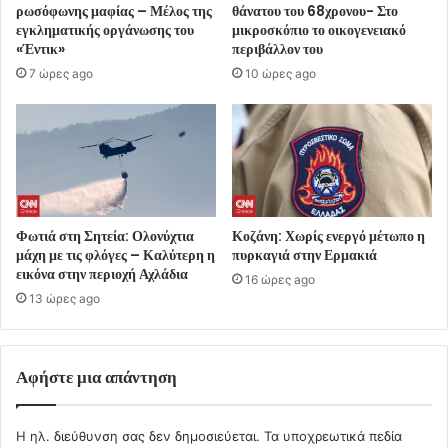
ρωσόφωνης μαφίας – Μέλος της
θάνατου του 68χρονου- Στο
εγκληματικής οργάνωσης του
μικροσκόπιο το οικογενειακό
«Έντικ»
περιβάλλον του
7 ώρες ago
10 ώρες ago
Φωτιά στη Σητεία: Ολονύχτια
Κοζάνη: Χωρίς ενεργό μέτωπο η
μάχη με τις φλόγες – Καλύτερη η
πυρκαγιά στην Ερμακιά
εικόνα στην περιοχή Αχλάδια
16 ώρες ago
13 ώρες ago
Αφήστε μια απάντηση
Η ηλ. διεύθυνση σας δεν δημοσιεύεται.
Τα υποχρεωτικά πεδία