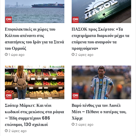
Επιφυλακτικές οι χώρες του
ΠΑΣΟΚ προς Σκέρτσο: «Τα
Κόλπου απέναντι στις
επιχειρήματα διαρκούν μέχρι τα
απαιτήσεις του Ιράν για τα Στενά
επόμενα που αναιρούν τα
του Ορμούζ
προηγούμενα»
1 ώρα ago
2 ώρες ago
Σούπερ Μάρκετ: Και νέοι
Βαρύ πένθος για τον Λιονέλ
κωδικοί στις μειώσεις στα ράφια
Μέσι – Πέθανε ο πατέρας του,
– Ήδη συμμετέχουν 686
Χόρχε
επώνυμοι, 130 σχολικοί
3 ώρες ago
2 ώρες ago