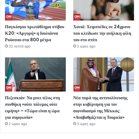
Παγκόσμιο πρωτάθλημα στίβου
Χανιά: Χειροπέδες σε 24χρονο
Κ20: «Αργυρή» η Ιουλιάννα
που κλείδωσε την ανήλικη φίλη
Ρούσσου στα 800 μέτρα
του στο σπίτι
32 λεπτά ago
2 ώρες ago
Πεζεσκιάν: Να μπει τέλος στη
Νέα πυρά της αντιπολίτευσης
συνθήκη «ούτε πόλεμος ούτε
στην κυβέρνηση για τον
ειρήνη» – «Τώρα είναι η ώρα
αιφνιδιασμό της Μέκκας:
για συμφωνία»
«Αναβαθμίζεται η Τουρκία»
2 ώρες ago
3 ώρες ago