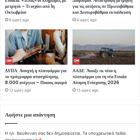
Ενοίκια: «Τέλος» οι πληρωμές με
Διορισμοί: Αντίστροφη μέτρηση
μετρητά – Τι ισχύει από 1η
για τις αιτήσεις σε Πρωτοβάθμια
Οκτωβρίου
και Δευτεροβάθμια εκπαίδευση
6 ώρες ago
9 ώρες ago
ΔΥΠΑ: Ανοιχτή η πλατφόρμα για
ΑΑΔΕ: Άνοιξε εκ νέου η
το πρόγραμμα απασχόλησης
πλατφόρμα για τη νέα Ενιαία
8.000 ανέργων – Ποιους αφορά
Αίτηση Ενίσχυσης 2026
12 ώρες ago
15 ώρες ago
Αφήστε μια απάντηση
Η ηλ. διεύθυνση σας δεν δημοσιεύεται.
Τα υποχρεωτικά πεδία
σημειώνονται με
*