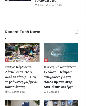
συνεργάτες του
8 Οκτωβρίου, 2025
Recent Tech News
Ιταλία: Κέρδισε το
Ηλεκτρική διασύνδεση
Λόττο 1 εκατ. ευρώ,
Ελλάδας – Κύπρου:
αλλά το πέταξε – Πώς
Υπογραφές για την
το βρήκαν εργαζόμενοι
είσοδο της γαλλικής
καθαριότητας
Meridiam στο έργο
42 λεπτά ago
1 ώρα ago