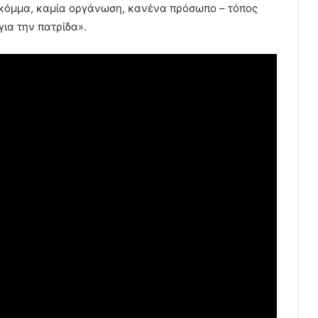
 κόμμα, καμία οργάνωση, κανένα πρόσωπο – τόπος
ια την πατρίδα».