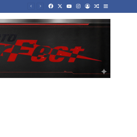
Facebook
X
YouTube
Instagram
Log In
Random Article
Sidebar
Ιταλία: Κέρδισε το Λόττο 1 εκατ. ευρώ, αλλά το πέταξε – Πώς το βρήκαν εργαζόμενοι καθαριότητας