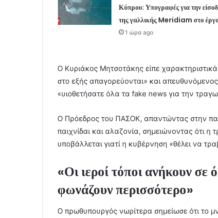
Κύπρου: Υπογραφές για την είσοδ
της γαλλικής Meridiam στο έργ
1 ώρα ago
Ο Κυριάκος Μητσοτάκης είπε χαρακτηριστικά ό
στο εξής απαγορεύονται» και απευθυνόμενος 
«υιοθετήσατε όλα τα fake news για την τραγ
Ο Πρόεδρος του ΠΑΣΟΚ, απαντώντας στην πα
παιχνίδαι και αλαζονία, σημειώνοντας ότι η 
υποβάλλεται γιατί η κυβέρνηση «θέλει να τραβ
«Οι ιεροί τόποι ανήκουν σε ό
φωνάζουν περισσότερο»
Ο πρωθυπουργός νωρίτερα σημείωσε ότι το μν