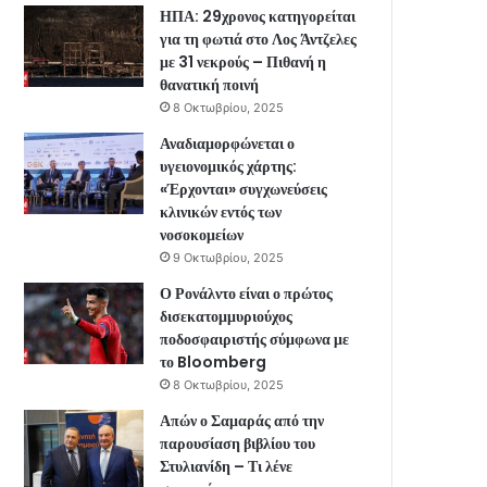
ΗΠΑ: 29χρονος κατηγορείται
για τη φωτιά στο Λος Άντζελες
με 31 νεκρούς – Πιθανή η
θανατική ποινή
8 Οκτωβρίου, 2025
Αναδιαμορφώνεται ο
υγειονομικός χάρτης:
«Έρχονται» συγχωνεύσεις
κλινικών εντός των
νοσοκομείων
9 Οκτωβρίου, 2025
Ο Ρονάλντο είναι ο πρώτος
δισεκατομμυριούχος
ποδοσφαιριστής σύμφωνα με
το Bloomberg
8 Οκτωβρίου, 2025
Απών ο Σαμαράς από την
παρουσίαση βιβλίου του
Στυλιανίδη – Τι λένε