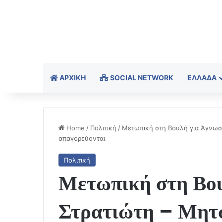
ΑΡΧΙΚΉ
SOCIAL NETWORK
ΕΛΛΆΔΑ
Home
/
Πολιτική
/
Μετωπική στη Βουλή για Άγνωστο
απαγορεύονται
Πολιτική
Μετωπική στη Βου
Στρατιώτη – Μητσ