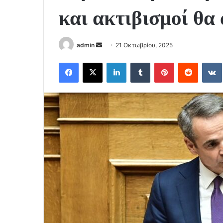
και ακτιβισμοί θα
Send
admin
21 Οκτωβρίου, 2025
an
Facebook
X
LinkedIn
Tumblr
Pinterest
Reddit
email