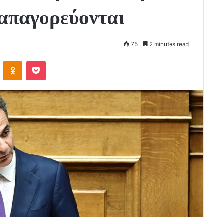
 απαγορεύονται
75
2 minutes read
VKontakte
Odnoklassniki
Pocket