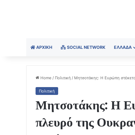
ΑΡΧΙΚΉ
SOCIAL NETWORK
ΕΛΛΆΔΑ
Home
/
Πολιτική
/
Μητσοτάκης: Η Ευρώπη στέκετα
Πολιτική
Μητσοτάκης: Η Ευ
πλευρό της Ουκραν