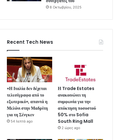
συνεργάτες του
8 Οκτωβρίου, 2025
Recent Tech News
«Η Ιταλία δεν δέχεται
Η Trade Estates
τελεσίγραφα από το
ανακοινώνει τη
εξωτερικό», απαντά η
συμφωνία για την
Μελόνι στην Μαδρίτη
απόκτηση ποσοστού
για τη Σένγκεν
50% στο Sofia
South Ring Mall
54 λεπτά ago
2 ώρες ago