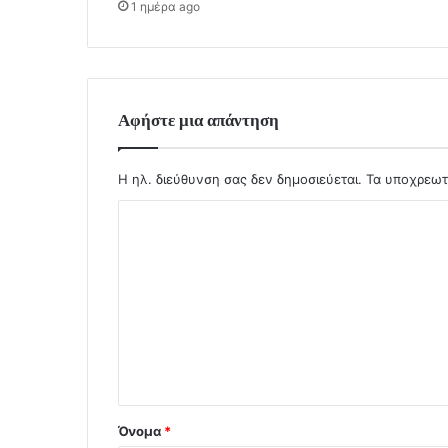
1 ημέρα ago
Αφήστε μια απάντηση
Η ηλ. διεύθυνση σας δεν δημοσιεύεται.
Τα υποχρεωτ
Σ
χ
ό
λ
ι
ο
*
Όνομα
*