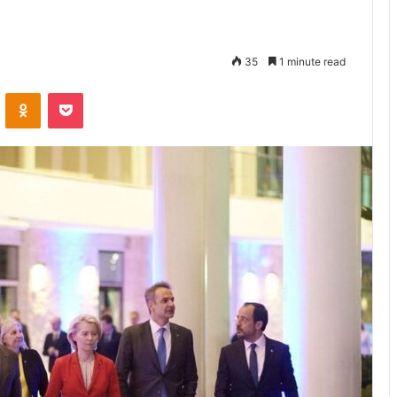
35
1 minute read
VKontakte
Odnoklassniki
Pocket