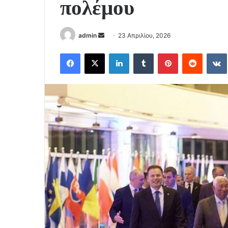
πολέμου
Send
admin
23 Απριλίου, 2026
an
Facebook
X
LinkedIn
Tumblr
Pinterest
Reddit
email