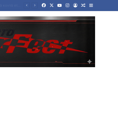
Facebook
X
YouTube
Instagram
Log In
Random Article
Sidebar
«Η Ιταλία δεν δέχεται τελεσίγραφα από το εξωτερικό», απαντά η Μελόνι στην Μαδρίτη για τη Σένγκεν