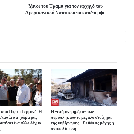
Ύμνοι του Τραμπ για τον αρχηγό του
Αμερικανικού Ναυτικού που απέπεμψε
 από Πόρτο Γερμενό: Η
Η «επόμενη ημέρα» των
στασία στη χώρα μας
πυρόπληκτων το μεγάλο στοίχημα
οκτήσει ένα άλλο δόγμα
της κυβέρνησης- Σε θέσεις μάχης η
αντιπολίτευση
o