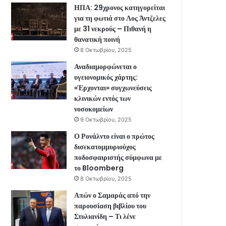
ΗΠΑ: 29χρονος κατηγορείται
για τη φωτιά στο Λος Άντζελες
με 31 νεκρούς – Πιθανή η
θανατική ποινή
8 Οκτωβρίου, 2025
Αναδιαμορφώνεται ο
υγειονομικός χάρτης:
«Έρχονται» συγχωνεύσεις
κλινικών εντός των
νοσοκομείων
9 Οκτωβρίου, 2025
Ο Ρονάλντο είναι ο πρώτος
δισεκατομμυριούχος
ποδοσφαιριστής σύμφωνα με
το Bloomberg
8 Οκτωβρίου, 2025
Απών ο Σαμαράς από την
παρουσίαση βιβλίου του
Στυλιανίδη – Τι λένε