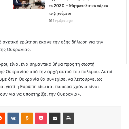
το 2030 – Μητροπολιτικό πάρκο
το ζητούμενο
1 ημέρα ago
 σχετική ερώτηση έκανε την εξής δήλωση για την
της Ουκρανίας:
όροι, είναι ένα σημαντικό βήμα προς τη σωστή
ης Ουκρανίας από την αρχή αυτού του πολέμου. Αυτοί
ουμε ότι η Ουκρανία θα συνεχίσει να λειτουργεί ως
αι γιατί η Ευρώπη εδώ και τέσσερα χρόνια είναι
ουν για να υποστηρίξει την Ουκρανία».
erest
Reddit
VKontakte
Odnoklassniki
Pocket
Share via Email
Print