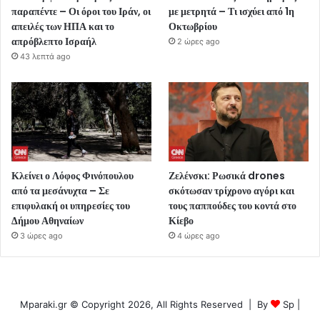
παραπέντε – Οι όροι του Ιράν, οι
με μετρητά – Τι ισχύει από 1η
απειλές των ΗΠΑ και το
Οκτωβρίου
απρόβλεπτο Ισραήλ
2 ώρες ago
43 λεπτά ago
Κλείνει ο Λόφος Φινόπουλου
Ζελένσκι: Ρωσικά drones
από τα μεσάνυχτα – Σε
σκότωσαν τρίχρονο αγόρι και
επιφυλακή οι υπηρεσίες του
τους παππούδες του κοντά στο
Δήμου Αθηναίων
Κίεβο
3 ώρες ago
4 ώρες ago
Mparaki.gr © Copyright 2026, All Rights Reserved | By
Sp
|