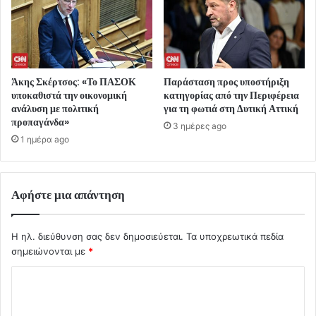
Άκης Σκέρτσος: «Το ΠΑΣΟΚ
Παράσταση προς υποστήριξη
υποκαθιστά την οικονομική
κατηγορίας από την Περιφέρεια
ανάλυση με πολιτική
για τη φωτιά στη Δυτική Αττική
προπαγάνδα»
3 ημέρες ago
1 ημέρα ago
Αφήστε μια απάντηση
Η ηλ. διεύθυνση σας δεν δημοσιεύεται.
Τα υποχρεωτικά πεδία
σημειώνονται με
*
Σ
χ