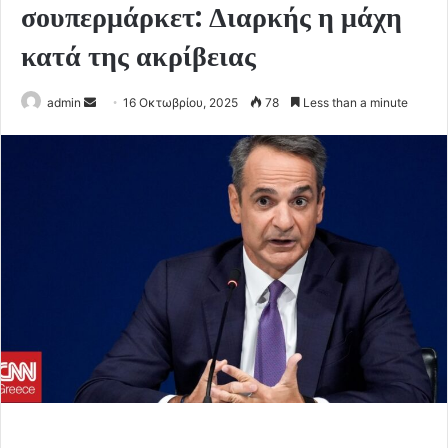
σουπερμάρκετ: Διαρκής η μάχη
κατά της ακρίβειας
Send
admin
16 Οκτωβρίου, 2025
78
Less than a minute
an
email