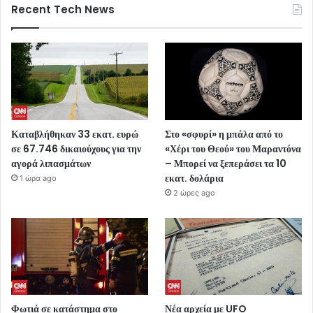
Recent Tech News
Καταβλήθηκαν 33 εκατ. ευρώ
Στο «σφυρί» η μπάλα από το
σε 67.746 δικαιούχους για την
«Χέρι του Θεού» του Μαραντόνα
αγορά λιπασμάτων
– Μπορεί να ξεπεράσει τα 10
εκατ. δολάρια
1 ώρα ago
2 ώρες ago
Φωτιά σε κατάστημα στο
Νέα αρχεία με UFO