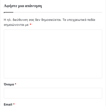
Αφήστε μια απάντηση
Η ηλ. διεύθυνση σας δεν δημοσιεύεται.
Τα υποχρεωτικά πεδία
σημειώνονται με
*
Σ
χ
ό
λ
ι
ο
*
Όνομα
*
Email
*