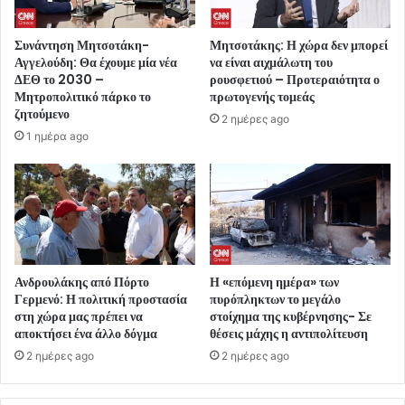
Συνάντηση Μητσοτάκη-
Μητσοτάκης: Η χώρα δεν μπορεί
Αγγελούδη: Θα έχουμε μία νέα
να είναι αιχμάλωτη του
ΔΕΘ το 2030 –
ρουσφετιού – Προτεραιότητα ο
Μητροπολιτικό πάρκο το
πρωτογενής τομεάς
ζητούμενο
2 ημέρες ago
1 ημέρα ago
Ανδρουλάκης από Πόρτο
Η «επόμενη ημέρα» των
Γερμενό: Η πολιτική προστασία
πυρόπληκτων το μεγάλο
στη χώρα μας πρέπει να
στοίχημα της κυβέρνησης- Σε
αποκτήσει ένα άλλο δόγμα
θέσεις μάχης η αντιπολίτευση
2 ημέρες ago
2 ημέρες ago