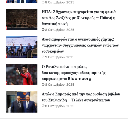
8 Οκτωβρίου, 2025
ΗΠΑ: 29χρονος κατηγορείται για τη φωτιά
στο Λος Άντζελες με 31 νεκρούς – Πιθανή η
θανατική ποινή
8 Οκτωβρίου, 2025
Αναδιαμορφώνεται ο υγειονομικός χάρτης:
«Έρχονται» συγχωνεύσεις κλινικών εντός των
νοσοκομείων
9 Οκτωβρίου, 2025
Ο Ρονάλντο είναι ο πρώτος
δισεκατομμυριούχος ποδοσφαιριστής
σύμφωνα με το Bloomberg
8 Οκτωβρίου, 2025
Απών ο Σαμαράς από την παρουσίαση βιβλίου
του Στυλιανίδη – Τι λένε συνεργάτες του
8 Οκτωβρίου, 2025