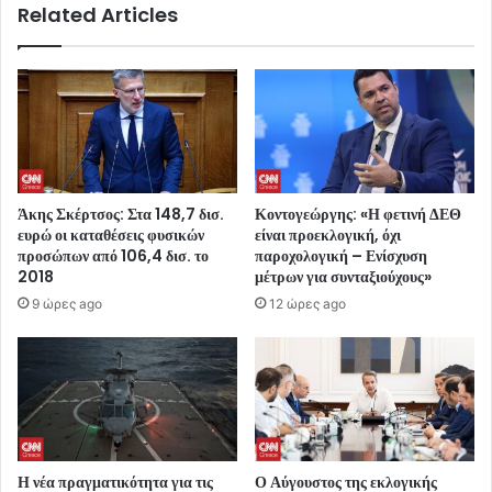
Related Articles
Άκης Σκέρτσος: Στα 148,7 δισ.
Κοντογεώργης: «Η φετινή ΔΕΘ
ευρώ οι καταθέσεις φυσικών
είναι προεκλογική, όχι
προσώπων από 106,4 δισ. το
παροχολογική – Ενίσχυση
2018
μέτρων για συνταξιούχους»
9 ώρες ago
12 ώρες ago
Η νέα πραγματικότητα για τις
Ο Αύγουστος της εκλογικής