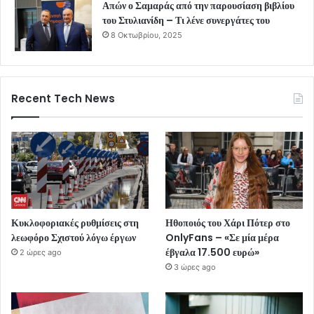
Απών ο Σαμαράς από την παρουσίαση βιβλίου
του Στυλιανίδη – Τι λένε συνεργάτες του
8 Οκτωβρίου, 2025
Recent Tech News
Κυκλοφοριακές ρυθμίσεις στη
Ηθοποιός του Χάρι Πότερ στο
λεωφόρο Σχιστού λόγω έργων
OnlyFans – «Σε μία μέρα
έβγαλα 17.500 ευρώ»
2 ώρες ago
3 ώρες ago