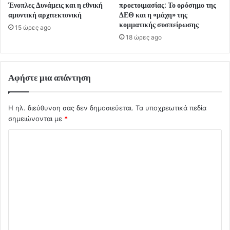
Ένοπλες Δυνάμεις και η εθνική
προετοιμασίας: Το ορόσημο της
αμυντική αρχιτεκτονική
ΔΕΘ και η «μάχη» της
κομματικής συσπείρωσης
15 ώρες ago
18 ώρες ago
Αφήστε μια απάντηση
Η ηλ. διεύθυνση σας δεν δημοσιεύεται.
Τα υποχρεωτικά πεδία
σημειώνονται με
*
Σ
χ
ό
λ
ι
ο
*