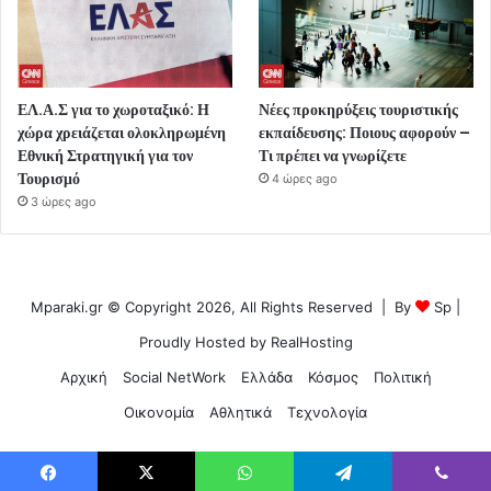
ΕΛ.Α.Σ για το χωροταξικό: Η
Νέες προκηρύξεις τουριστικής
χώρα χρειάζεται ολοκληρωμένη
εκπαίδευσης: Ποιους αφορούν –
Εθνική Στρατηγική για τον
Τι πρέπει να γνωρίζετε
Τουρισμό
4 ώρες ago
3 ώρες ago
Mparaki.gr © Copyright 2026, All Rights Reserved | By
Sp
|
Proudly Hosted by
RealHosting
Αρχική
Social NetWork
Ελλάδα
Κόσμος
Πολιτική
Οικονομία
Αθλητικά
Τεχνολογία