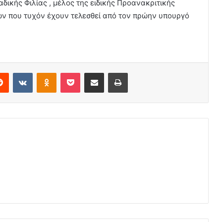
ικής Φιλίας , μέλος της ειδικής Προανακριτικής
ων που τυχόν έχουν τελεσθεί από τον πρώην υπουργό
erest
Reddit
VKontakte
Odnoklassniki
Pocket
Share via Email
Print