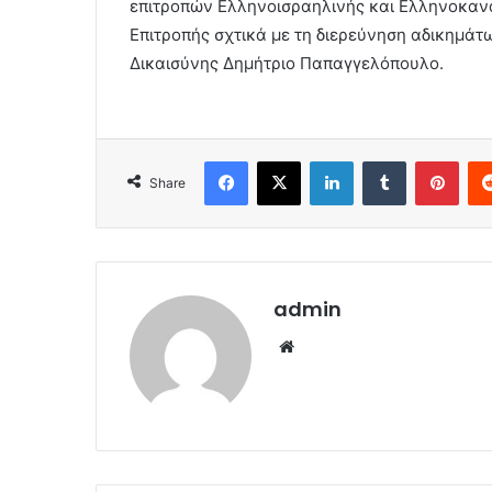
επιτροπών Ελληνοισραηλινής και Ελληνοκαναδ
Επιτροπής σχτικά με τη διερεύνηση αδικημάτ
Δικαισύνης Δημήτριο Παπαγγελόπουλο.
Facebook
X
LinkedIn
Tumblr
Pint
Share
admin
Website