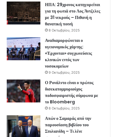
ΗΠΑ: 29χρονος κατηγορείται
για τη φωτιά στο Λος Άντζελες
με 31 νεκρούς – Πιθανή η
θανατική ποινή
8 Οκτωβρίου, 2025
Αναδιαμορφώνεται ο
υγειονομικός χάρτης:
«Έρχονται» συγχωνεύσεις
κλινικών εντός των
νοσοκομείων
9 Οκτωβρίου, 2025
Ο Ρονάλντο είναι ο πρώτος
δισεκατομμυριούχος
ποδοσφαιριστής σύμφωνα με
το Bloomberg
8 Οκτωβρίου, 2025
Απών ο Σαμαράς από την
παρουσίαση βιβλίου του
Στυλιανίδη – Τι λένε