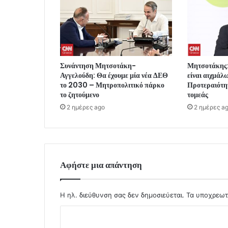
Συνάντηση Μητσοτάκη-
Μητσοτάκης:
Αγγελούδη: Θα έχουμε μία νέα ΔΕΘ
είναι αιχμάλ
το 2030 – Μητροπολιτικό πάρκο
Προτεραιότη
το ζητούμενο
τομεάς
2 ημέρες ago
2 ημέρες a
Αφήστε μια απάντηση
Η ηλ. διεύθυνση σας δεν δημοσιεύεται.
Τα υποχρεωτ
Σ