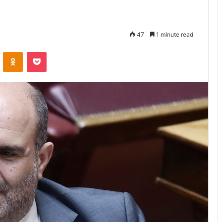
47
1 minute read
VKontakte
Odnoklassniki
Pocket