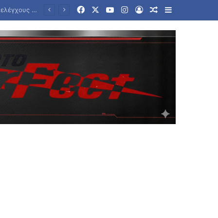
Facebook
X
YouTube
Instagram
Log In
Random Article
Sidebar