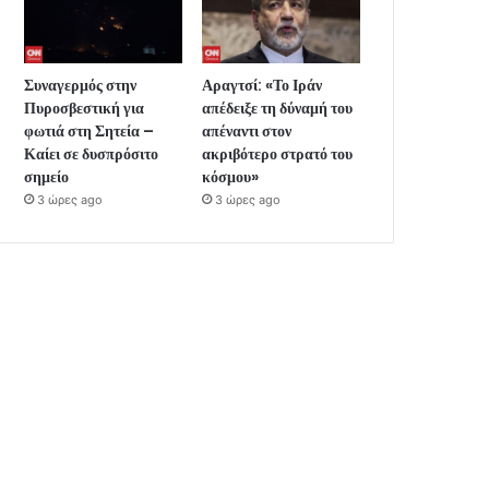
Συναγερμός στην
Αραγτσί: «Το Ιράν
Πυροσβεστική για
απέδειξε τη δύναμή του
φωτιά στη Σητεία –
απέναντι στον
Καίει σε δυσπρόσιτο
ακριβότερο στρατό του
σημείο
κόσμου»
3 ώρες ago
3 ώρες ago