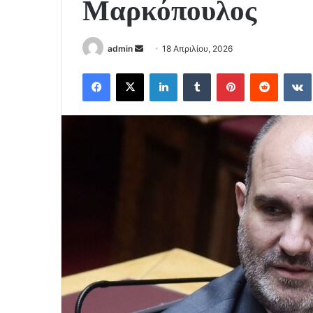
Μαρκόπουλος
Send
admin
18 Απριλίου, 2026
an
Facebook
X
LinkedIn
Tumblr
Pinterest
Reddit
email