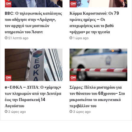
BBC: Ο τηλεφωνικός κατάλογος
Κόμμα Καρυστιανού: Οι 79
που οδήγησε στην «Αράχνη»,
πρώτες ημέρες – Οι
τον αρχηγό των μυστικών
αποχωρήσεις και το βαθύ
υπηρεσιών του Άσαντ
«ρήγμα» με την ηγεσία
51 λεπτά ago
1 ώρα ago
e-ΕΦΚΑ – ΔΥΠΑ: Ο «χάρτης»
Σέρρες: Πέπλο μυστηρίου για
των πληρωμών από την Δευτέρα
τον θάνατου του 68χρονου- Στο
έως την Παρασκευή 14
μικροσκόπιο το οικογενειακό
Αυγούστου
περιβάλλον του
2 ώρες ago
3 ώρες ago