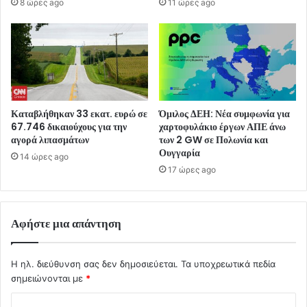
8 ώρες ago
11 ώρες ago
Καταβλήθηκαν 33 εκατ. ευρώ σε
Όμιλος ΔΕΗ: Νέα συμφωνία για
67.746 δικαιούχους για την
χαρτοφυλάκιο έργων ΑΠΕ άνω
αγορά λιπασμάτων
των 2 GW σε Πολωνία και
Ουγγαρία
14 ώρες ago
17 ώρες ago
Αφήστε μια απάντηση
Η ηλ. διεύθυνση σας δεν δημοσιεύεται.
Τα υποχρεωτικά πεδία
σημειώνονται με
*
Σ