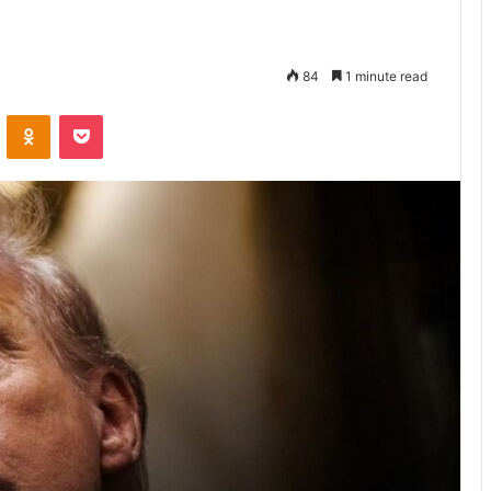
84
1 minute read
VKontakte
Odnoklassniki
Pocket