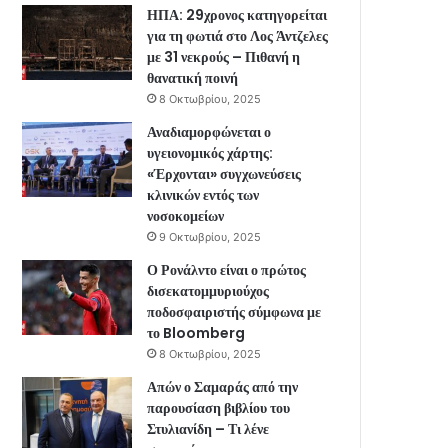
ΗΠΑ: 29χρονος κατηγορείται
για τη φωτιά στο Λος Άντζελες
με 31 νεκρούς – Πιθανή η
θανατική ποινή
8 Οκτωβρίου, 2025
Αναδιαμορφώνεται ο
υγειονομικός χάρτης:
«Έρχονται» συγχωνεύσεις
κλινικών εντός των
νοσοκομείων
9 Οκτωβρίου, 2025
Ο Ρονάλντο είναι ο πρώτος
δισεκατομμυριούχος
ποδοσφαιριστής σύμφωνα με
το Bloomberg
8 Οκτωβρίου, 2025
Απών ο Σαμαράς από την
παρουσίαση βιβλίου του
Στυλιανίδη – Τι λένε