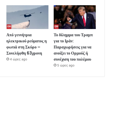
Από γεννήτρια
Το δίλημμα του Τραμπ
ηλεκτρικού ρεύματος η
για το Ιράν:
φωτιά στη Σκύρο –
Παραχωρήσεις για να
Συνελήφθη 63χρονη
ανοίξει το Ορμούζ ή
συνέχιση του πολέμου
4 ώρες ago
5 ώρες ago