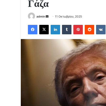
Γάζα
Send
admin
11 Οκτωβρίου, 2025
an
Facebook
X
LinkedIn
Tumblr
Pinterest
Reddit
email