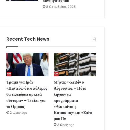
συνεργάτες του
8 Οκτωβρίου, 2025
Recent Tech News
Τραμπ για Ιράν:
Μήνας «κλειδί» ο
«Πιστεύω ότι ο πόλεμος
Αύγουστος – Πότε
θα τελειώσει αρκετά
λήγουν τα
σύντομα» – Τι είπε για
προγράμματα
το Ορμούζ
«Ανακαίνιση
Κατοικίας» και «Σπίτι
2 ώρες ago
μου ΙΙ»
3 ώρες ago