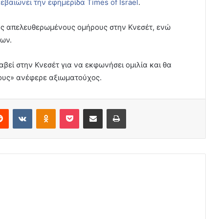
βεβαιώνει την εφημερίδα Times of Israel
.
υς απελευθερωμένους ομήρους στην Κνεσέτ, ενώ
ρων.
βεί στην Κνεσέτ για να εκφωνήσει ομιλία και θα
ους» ανέφερε αξιωματούχος.
erest
Reddit
VKontakte
Odnoklassniki
Pocket
Share via Email
Print