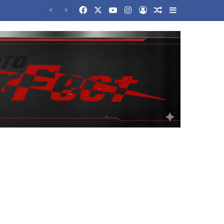
Facebook
X
YouTube
Instagram
Log In
Random Article
Sidebar
Τραμπ για Ιράν: «Πιστεύω ότι ο πόλεμος θα τελειώσει αρκετά σύντομα» – Τι είπε για το Ορμούζ