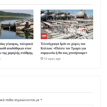
ίας γέφυρας, πολεμικά
Τελεσίγραφο Ιράν σε χώρες του
μούθ αναδύθηκαν στον
Κόλπου: «Πιέστε τον Τραμπ για
ω της χαμηλής στάθμης
συμφωνία ή θα σας χτυπήσουμε»
o
14 ώρες ago
ικά πεδία σημειώνονται με
*