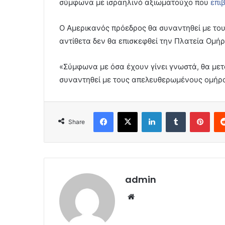
σύμφωνα με ισραηλινό αξιωματούχο που
επι
Ο Αμερικανός πρόεδρος θα συναντηθεί με το
αντίθετα δεν θα επισκεφθεί την Πλατεία Ομή
«Σύμφωνα με όσα έχουν γίνει γνωστά, θα μετα
συναντηθεί με τους απελευθερωμένους ομήρ
Facebook
X
LinkedIn
Tumblr
Pint
Share
admin
Website