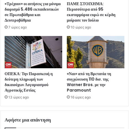
«Τρέχουν» οι αιτήσεις για μόνιμο
ΠΑΜΕ ΣΤΟΙΧΗΜΑ:
διορισμό 5.486 εκπαιδευτικών
Περισσότερα από 95
σε Πρωτοβάθμια και
εκατομμύρια ευρώ σε κέρδη
Δευτεροβάθμια
μοίρασε τον Ιούλιο
7 ώρες ago
10 ώρες ago
ΟΠΕΚΑ: Την Παρασκευή η
«Ναι» από τη Βρετανία τη
δεύτερη πληρωμή των
συγχώνευση 110 δισ. της
δικαιούχων Λογαριασμού
Warner Bros. με την
Αγροτικής Εστίας
Paramount
13 ώρες ago
16 ώρες ago
Αφήστε μια απάντηση