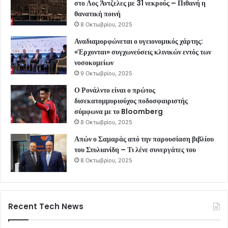
στο Λος Άντζελες με 31 νεκρούς – Πιθανή η
θανατική ποινή
8 Οκτωβρίου, 2025
Αναδιαμορφώνεται ο υγειονομικός χάρτης:
«Έρχονται» συγχωνεύσεις κλινικών εντός των
νοσοκομείων
9 Οκτωβρίου, 2025
Ο Ρονάλντο είναι ο πρώτος
δισεκατομμυριούχος ποδοσφαιριστής
σύμφωνα με το Bloomberg
8 Οκτωβρίου, 2025
Απών ο Σαμαράς από την παρουσίαση βιβλίου
του Στυλιανίδη – Τι λένε συνεργάτες του
8 Οκτωβρίου, 2025
Recent Tech News