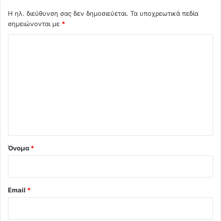
Η ηλ. διεύθυνση σας δεν δημοσιεύεται.
Τα υποχρεωτικά πεδία
σημειώνονται με
*
Σ
χ
ό
λ
ι
ο
*
Όνομα
*
Email
*