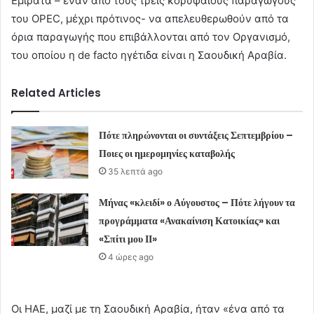
Εμιράτα – έναν από τους τρεις κορυφαίους παραγωγούς
του OPEC, μέχρι πρότινος- να απελευθερωθούν από τα
όρια παραγωγής που επιβάλλονται από τον Οργανισμό,
του οποίου η de facto ηγέτιδα είναι η Σαουδική Αραβία.
Related Articles
Πότε πληρώνονται οι συντάξεις Σεπτεμβρίου –
Ποιες οι ημερομηνίες καταβολής
35 λεπτά ago
Μήνας «κλειδί» ο Αύγουστος – Πότε λήγουν τα
προγράμματα «Ανακαίνιση Κατοικίας» και
«Σπίτι μου ΙΙ»
4 ώρες ago
Οι ΗΑΕ, μαζί με τη Σαουδική Αραβία, ήταν «ένα από τα