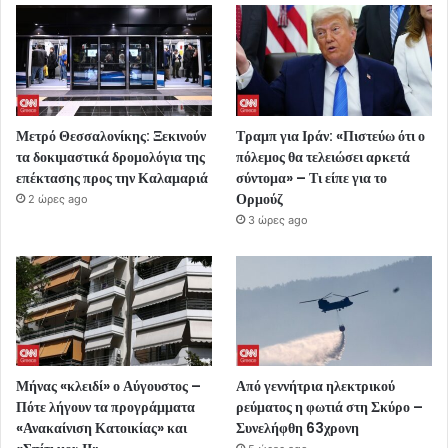
Μετρό Θεσσαλονίκης: Ξεκινούν
Τραμπ για Ιράν: «Πιστεύω ότι ο
τα δοκιμαστικά δρομολόγια της
πόλεμος θα τελειώσει αρκετά
επέκτασης προς την Καλαμαριά
σύντομα» – Τι είπε για το
Ορμούζ
2 ώρες ago
3 ώρες ago
Μήνας «κλειδί» ο Αύγουστος –
Από γεννήτρια ηλεκτρικού
Πότε λήγουν τα προγράμματα
ρεύματος η φωτιά στη Σκύρο –
«Ανακαίνιση Κατοικίας» και
Συνελήφθη 63χρονη