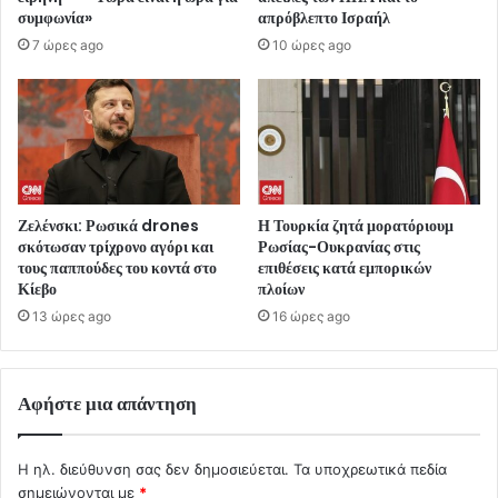
συμφωνία»
απρόβλεπτο Ισραήλ
7 ώρες ago
10 ώρες ago
Ζελένσκι: Ρωσικά drones
Η Τουρκία ζητά μορατόριουμ
σκότωσαν τρίχρονο αγόρι και
Ρωσίας-Ουκρανίας στις
τους παππούδες του κοντά στο
επιθέσεις κατά εμπορικών
Κίεβο
πλοίων
13 ώρες ago
16 ώρες ago
Αφήστε μια απάντηση
Η ηλ. διεύθυνση σας δεν δημοσιεύεται.
Τα υποχρεωτικά πεδία
σημειώνονται με
*