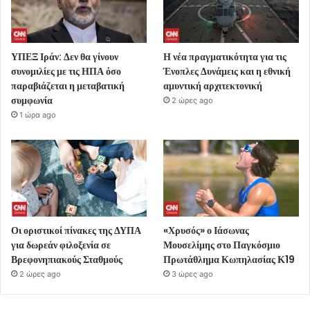
ΥΠΕΞ Ιράν: Δεν θα γίνουν
Η νέα πραγματικότητα για τις
συνομιλίες με τις ΗΠΑ όσο
Ένοπλες Δυνάμεις και η εθνική
παραβιάζεται η μεταβατική
αμυντική αρχιτεκτονική
συμφωνία
2 ώρες ago
1 ώρα ago
Οι οριστικοί πίνακες της ΔΥΠΑ
«Χρυσός» ο Ιάσωνας
για δωρεάν φιλοξενία σε
Μουσελίμης στο Παγκόσμιο
Βρεφονηπιακούς Σταθμούς
Πρωτάθλημα Κωπηλασίας Κ19
2 ώρες ago
3 ώρες ago