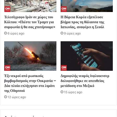
Τελεσίγραφο Ιράν σε χώρες του
Η Βόρεια Κορέα εξαπέλυσε
Κόλπου: «Πιέστε τον Τραμπ για
βλήμα προς τη θάλασσα της
συμφωνία ή θα σας χτυπήσουμε»
Ιαπωνίας, αναφέρει η Σεούλ
6 ώρες ago
9 ώρες ago
Έξι νεκροί από ρωσικούς
Δημοφιλής νεαρός ίνφλουενσερ
βομβαρδισμούς στην Ουκρανία –
δολοφονήθηκε σε απευθείας
Δύο πλοία επλήγησαν στο λιμάνι
μετάδοση στο Μεξικό
της Οδησσού
15 ώρες ago
12 ώρες ago