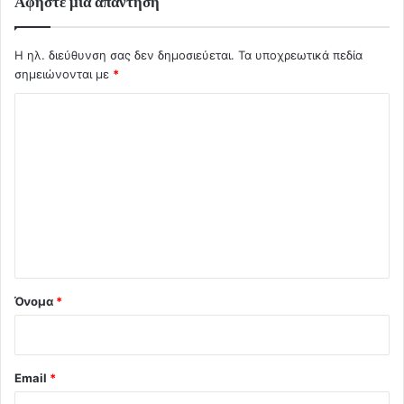
Αφήστε μια απάντηση
Η ηλ. διεύθυνση σας δεν δημοσιεύεται.
Τα υποχρεωτικά πεδία
σημειώνονται με
*
Σ
χ
ό
λ
ι
ο
*
Όνομα
*
Email
*