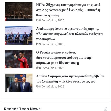
ΗΠΑ: 29χρονος κατηγορείται για τη φωτιά
στο Λος Άντζελες με 31 νεκρούς – Πιθανή η
θανατική ποινή
8 Οκτωβρίου, 2025
Αναδιαμορφώνεται ο υγειονομικός χάρτης:
«Έρχονται» συγχωνεύσεις κλινικών εντός των
νοσοκομείων
9 Οκτωβρίου, 2025
Ο Ρονάλντο είναι ο πρώτος
δισεκατομμυριούχος ποδοσφαιριστής
σύμφωνα με το Bloomberg
8 Οκτωβρίου, 2025
Απών ο Σαμαράς από την παρουσίαση βιβλίου
του Στυλιανίδη – Τι λένε συνεργάτες του
8 Οκτωβρίου, 2025
Recent Tech News