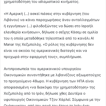
χρηματοδότηση του ισλαμιστικού κινήματος.
«Η Αμερική (…) ασκεί πιέσεις στην κυβέρνηση (του
Λιβάνου) να κάνει παραχωρήσεις άνευ ανταλλαγμάτων
ή εγγυήσεων (…) φιλοδοξώντας να δώσει στο Ισραήλ
ελευθερία κινήσεων», δήλωσε ο σεΐχης Κάσεμ σε ομιλία
του η οποία μεταδόθηκε τηλεοπτικά από το κανάλι Al
Manar της Χεζμπολάχ. «Ο ρόλος της κυβέρνησης δεν
είναι να ακούει τις αμερικανικές διαταγές και να
προχωρά στην εφαρμογή τους», συμπλήρωσε.
Αντιπροσωπεία του αμερικανικού υπουργείου
Οικονομικών συναντήθηκε με λιβανέζους αξιωματούχος
το προηγούμενο 48ωρο. Η κυβέρνηση των ΗΠΑ είναι
αποφασισμένη «να διακόψει την χρηματοδότηση» της
Χεζμπολάχ από το Ιράν, δήλωσε χθες Δευτέρα ο
υφυπουργός Οικονομικών Τζον Χάρλεϊ. Σύμφωνα με την
Ουάσινγκτον, από την αρχή του έτους το Ιράν έχει