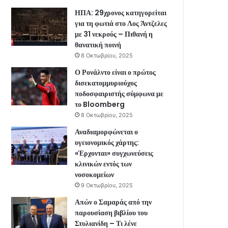
ΗΠΑ: 29χρονος κατηγορείται
για τη φωτιά στο Λος Άντζελες
με 31 νεκρούς – Πιθανή η
θανατική ποινή
8 Οκτωβρίου, 2025
Ο Ρονάλντο είναι ο πρώτος
δισεκατομμυριούχος
ποδοσφαιριστής σύμφωνα με
το Bloomberg
8 Οκτωβρίου, 2025
Αναδιαμορφώνεται ο
υγειονομικός χάρτης:
«Έρχονται» συγχωνεύσεις
κλινικών εντός των
νοσοκομείων
9 Οκτωβρίου, 2025
Απών ο Σαμαράς από την
παρουσίαση βιβλίου του
Στυλιανίδη – Τι λένε