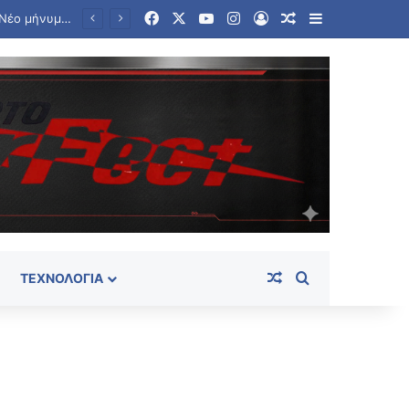
Facebook
X
YouTube
Instagram
Log In
Random Article
Sidebar
Ο Αύγουστος της εκλογικής προετοιμασίας: Το ορόσημο της ΔΕΘ και η «μάχη» της κομματικής συσπείρωσης
Random Article
Search for
ΤΕΧΝΟΛΟΓΊΑ