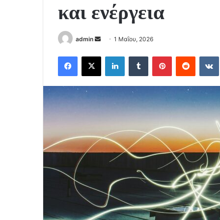
και ενέργεια
Send
admin
1 Μαΐου, 2026
an
Facebook
X
LinkedIn
Tumblr
Pinterest
Reddit
email