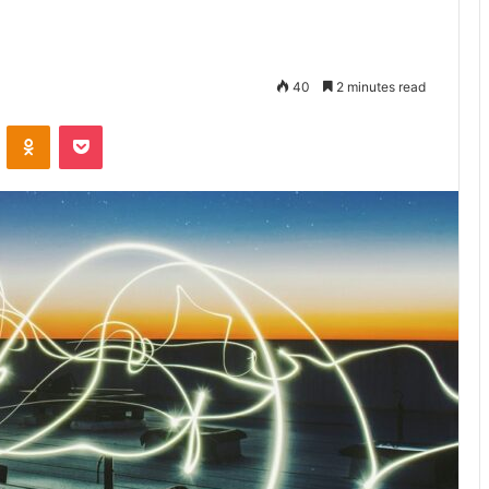
40
2 minutes read
VKontakte
Odnoklassniki
Pocket