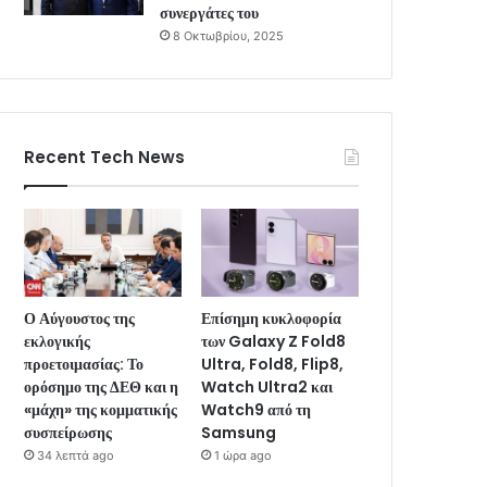
συνεργάτες του
8 Οκτωβρίου, 2025
Recent Tech News
Ο Αύγουστος της
Επίσημη κυκλοφορία
εκλογικής
των Galaxy Z Fold8
προετοιμασίας: Το
Ultra, Fold8, Flip8,
ορόσημο της ΔΕΘ και η
Watch Ultra2 και
«μάχη» της κομματικής
Watch9 από τη
συσπείρωσης
Samsung
34 λεπτά ago
1 ώρα ago