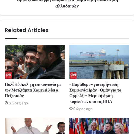
αλλοδαπών
Related Articles
Πολύ δύσκολη η επικοινωνία με
«Παράθυρο» για ειρήνευση:
τον Μοτζτάμπα Χαμενεΐ λέει ο
Συμφωνία Ιράν- Ομάν για το
Πεζεσκιάν
Ορμούζ – Μερική άρση
κυρώσεων από τις ΗΠΑ
6 ώρες ago
9 ώρες ago