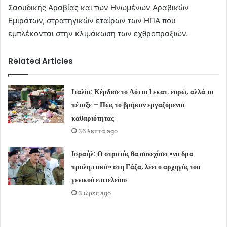
Σαουδικής Αραβίας και των Ηνωμένων Αραβικών
Εμιράτων, στρατηγικών εταίρων των ΗΠΑ που
εμπλέκονται στην κλιμάκωση των εχθροπραξιών.
Related Articles
Ιταλία: Κέρδισε το Λόττο 1 εκατ. ευρώ, αλλά το
πέταξε – Πώς το βρήκαν εργαζόμενοι
καθαριότητας
36 λεπτά ago
Ισραήλ: Ο στρατός θα συνεχίσει «να δρα
προληπτικά» στη Γάζα, λέει ο αρχηγός του
γενικού επιτελείου
3 ώρες ago