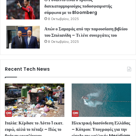
δισεκατομμυριούχος ποδοσφαιριστής
σύμφωνα με το Bloomberg
8 Οκτωβρίου, 2025
Απών ο Σαμαράς από την παρουσίαση βιβλίου
του Στυλιανίδη – Τι λένε συνεργάτες του
8 Οκτωβρίου, 2025
Recent Tech News
Ιταλία: Κέρδισε το Λόττο 1 εκατ.
Ηλεκτρική διασύνδεση Ελλάδας
ευρώ, αλλά το πέταξε – Πώς το
– Κύπρου: Υπογραφές για την
βρήκαν εργαζόμενοι
είσοδο της γαλλικής Meridiam