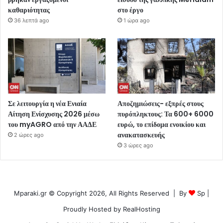
καθαριότητας
στο έργο
36 λεπτά ago
1 ώρα ago
Σε λειτουργία η νέα Ενιαία
Αποζημιώσεις- εξπρές στους
Αίτηση Ενίσχυσης 2026 μέσω
πυρόπληκτους: Τα 600+ 6000
του myAGRO από την ΑΑΔΕ
ευρώ, το επίδομα ενοικίου και
ανακατασκευής
2 ώρες ago
3 ώρες ago
Mparaki.gr © Copyright 2026, All Rights Reserved | By
Sp
|
Proudly Hosted by
RealHosting