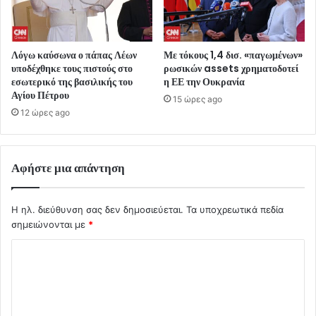
Λόγω καύσωνα ο πάπας Λέων
Με τόκους 1,4 δισ. «παγωμένων»
υποδέχθηκε τους πιστούς στο
ρωσικών assets χρηματοδοτεί
εσωτερικό της βασιλικής του
η ΕΕ την Ουκρανία
Αγίου Πέτρου
15 ώρες ago
12 ώρες ago
Αφήστε μια απάντηση
Η ηλ. διεύθυνση σας δεν δημοσιεύεται.
Τα υποχρεωτικά πεδία
σημειώνονται με
*
Σ
χ
ό
λ