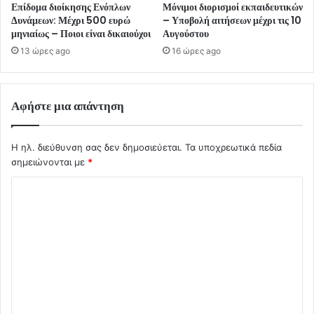
Επίδομα διοίκησης Ενόπλων
Μόνιμοι διορισμοί εκπαιδευτικών
Δυνάμεων: Μέχρι 500 ευρώ
– Υποβολή αιτήσεων μέχρι τις 10
μηνιαίως – Ποιοι είναι δικαιούχοι
Αυγούστου
13 ώρες ago
16 ώρες ago
Αφήστε μια απάντηση
Η ηλ. διεύθυνση σας δεν δημοσιεύεται.
Τα υποχρεωτικά πεδία
σημειώνονται με
*
Σ
χ
ό
λ
ι
ο
*