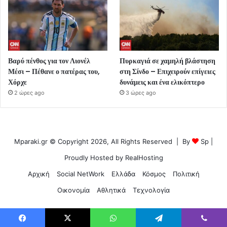
Βαρύ πένθος για τον Λιονέλ
Πυρκαγιά σε χαμηλή βλάστηση
Μέσι – Πέθανε ο πατέρας του,
στη Σίνδο – Επιχειρούν επίγειες
Χόρχε
δυνάμεις και ένα ελικόπτερο
2 ώρες ago
3 ώρες ago
Mparaki.gr © Copyright 2026, All Rights Reserved | By
Sp
|
Proudly Hosted by
RealHosting
Αρχική
Social NetWork
Ελλάδα
Κόσμος
Πολιτική
Οικονομία
Αθλητικά
Τεχνολογία