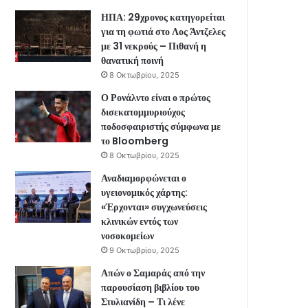
ΗΠΑ: 29χρονος κατηγορείται
για τη φωτιά στο Λος Άντζελες
με 31 νεκρούς – Πιθανή η
θανατική ποινή
8 Οκτωβρίου, 2025
Ο Ρονάλντο είναι ο πρώτος
δισεκατομμυριούχος
ποδοσφαιριστής σύμφωνα με
το Bloomberg
8 Οκτωβρίου, 2025
Αναδιαμορφώνεται ο
υγειονομικός χάρτης:
«Έρχονται» συγχωνεύσεις
κλινικών εντός των
νοσοκομείων
9 Οκτωβρίου, 2025
Απών ο Σαμαράς από την
παρουσίαση βιβλίου του
Στυλιανίδη – Τι λένε