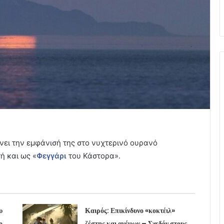
νει την εμφάνισή της στο νυχτερινό ουρανό
ή και ως «
Φεγγάρι
του Κάστορα».
υ
Καιρός: Επικίνδυνο «κοκτέιλ»
ο
ζέστης και ανέμων – Σχεδόν στους