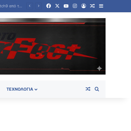
Facebook
X
YouTube
Instagram
Log In
Random Article
Sidebar
τρα
Random Article
Search for
ΤΕΧΝΟΛΟΓΊΑ