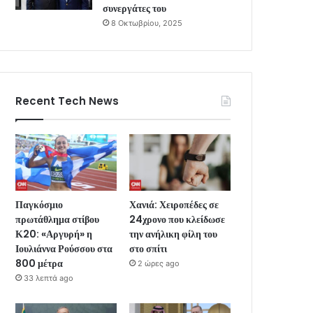
συνεργάτες του
8 Οκτωβρίου, 2025
Recent Tech News
Παγκόσμιο
Χανιά: Χειροπέδες σε
πρωτάθλημα στίβου
24χρονο που κλείδωσε
Κ20: «Αργυρή» η
την ανήλικη φίλη του
Ιουλιάννα Ρούσσου στα
στο σπίτι
800 μέτρα
2 ώρες ago
33 λεπτά ago