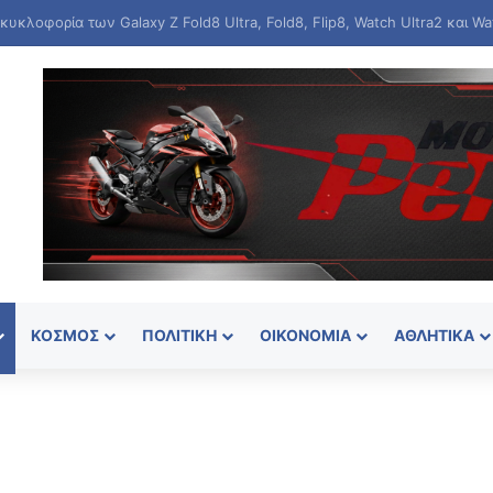
ιο πρωτάθλημα στίβου Κ20: «Αργυρή» η Ιουλιάννα Ρούσσου στα 800 μέ
ΚΌΣΜΟΣ
ΠΟΛΙΤΙΚΉ
ΟΙΚΟΝΟΜΊΑ
ΑΘΛΗΤΙΚΆ