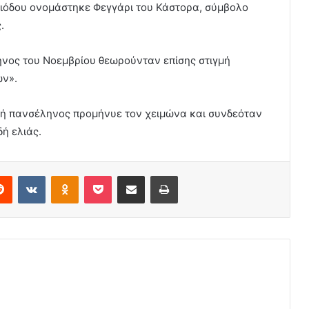
εριόδου ονομάστηκε Φεγγάρι του Κάστορα, σύμβολο
.
ηνος του Νοεμβρίου θεωρούνταν επίσης στιγμή
ων».
νή πανσέληνος προμήνυε τον χειμώνα και συνδεόταν
ή ελιάς.
erest
Reddit
VKontakte
Odnoklassniki
Pocket
Share via Email
Print