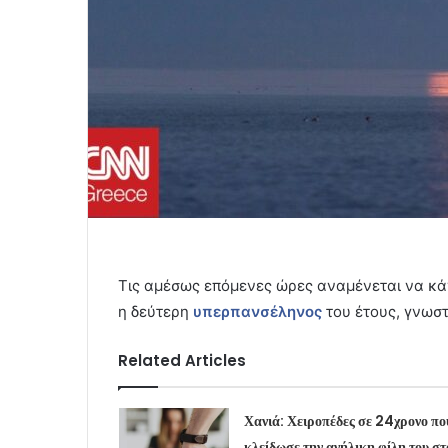
Τις αμέσως επόμενες ώρες αναμένεται να κά
η δεύτερη
υπερπανσέληνος
του έτους, γνωστ
Related Articles
Χανιά: Χειροπέδες σε 24χρονο πο
κλείδωσε την ανήλικη φίλη του στ