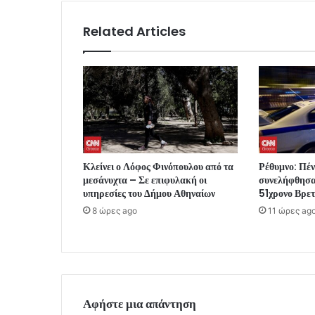
Related Articles
Κλείνει ο Λόφος Φινόπουλου από τα
Ρέθυμνο: Πέν
μεσάνυχτα – Σε επιφυλακή οι
συνελήφθησαν
υπηρεσίες του Δήμου Αθηναίων
51χρονο Βρε
8 ώρες ago
11 ώρες ag
Αφήστε μια απάντηση