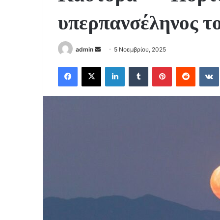
υπερπανσέληνος τ
Send
admin
5 Νοεμβρίου, 2025
an
Facebook
X
LinkedIn
Tumblr
Pinterest
Reddit
email