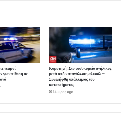
τε νεαροί
Κομοτηνή: Στο νοσοκομείο ανήλικος
 για επίθεση σε
μετά από κατανάλωση αλκοόλ –
τανό
Συνελήφθη υπάλληλος του
καταστήματος
o
14 ώρες ago