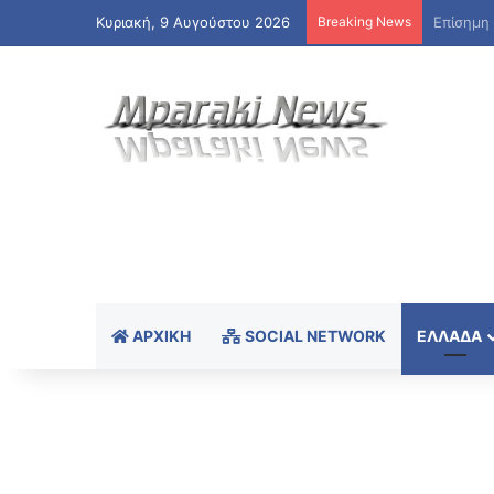
Κυριακή, 9 Αυγούστου 2026
Breaking News
Παγκόσμ
ΑΡΧΙΚΉ
SOCIAL NETWORK
ΕΛΛΆΔΑ