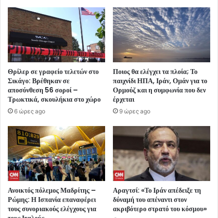
Θρίλερ σε γραφείο τελετών στο
Ποιος θα ελέγχει τα πλοία; Το
Σικάγο: Βρέθηκαν σε
παιχνίδι ΗΠΑ, Ιράν, Ομάν για το
αποσύνθεση 56 σοροί –
Ορμούζ και η συμφωνία που δεν
Τρωκτικά, σκουλήκια στο χώρο
έρχεται
6 ώρες ago
9 ώρες ago
Ανοικτός πόλεμος Μαδρίτης –
Αραγτσί: «Το Ιράν απέδειξε τη
Ρώμης: Η Ισπανία επαναφέρει
δύναμή του απέναντι στον
τους συνοριακούς ελέγχους για
ακριβότερο στρατό του κόσμου»
τους Ιταλούς