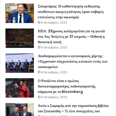
Στουρνάρας: Η καθυστέρηση εκδίκασης
υποθέσεων αφερεγγυότητας έχουν σοβαρές
επιπτώσεις στην οικονομία
8 Οκτωβρίου, 2025
ΗΠΑ: 29χρονος κατηγορείται για τη φωτιά
στο Λος Άντζελες με 31 νεκρούς – Πιθανή η
θανατική ποινή
8 Οκτωβρίου, 2025
Αναδιαμορφώνεται ο υγειονομικός χάρτης:
«Έρχονται» συγχωνεύσεις κλινικών εντός των
νοσοκομείων
9 Οκτωβρίου, 2025
Ο Ρονάλντο είναι ο πρώτος
δισεκατομμυριούχος ποδοσφαιριστής
σύμφωνα με το Bloomberg
8 Οκτωβρίου, 2025
Απών ο Σαμαράς από την παρουσίαση βιβλίου
του Στυλιανίδη – Τι λένε συνεργάτες του