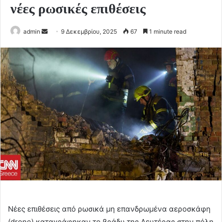
νέες ρωσικές επιθέσεις
Send
admin
9 Δεκεμβρίου, 2025
67
1 minute read
an
email
Νέες επιθέσεις από ρωσικά μη επανδρωμένα αεροσκάφη
(drone) καταγράφηκαν το βράδυ της Δευτέρας στην πόλη