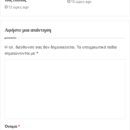
15 ώρες ago
12 ώρες ago
Αφήστε μια απάντηση
Η ηλ. διεύθυνση σας δεν δημοσιεύεται.
Τα υποχρεωτικά πεδία
σημειώνονται με
*
Σ
χ
ό
λ
ι
ο
*
Όνομα
*