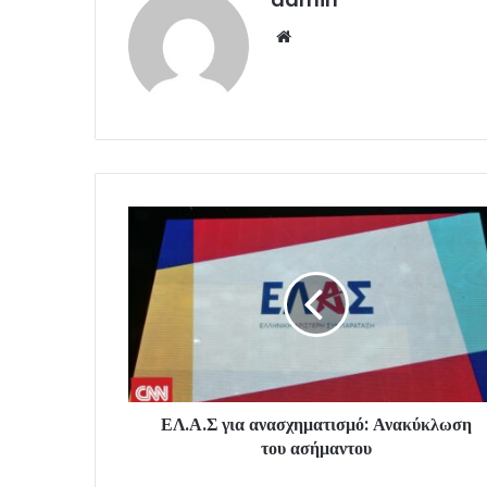
Website
ΕΛ.Α.Σ για ανασχηματισμό: Ανακύκλωση
του ασήμαντου