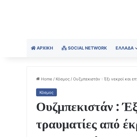
ΑΡΧΙΚΉ
SOCIAL NETWORK
ΕΛΛΆΔΑ
Home
/
Κόσμος
/
Ουζμπεκιστάν : Έξι νεκροί και ε
Κόσμος
Ουζμπεκιστάν : Έξ
τραυματίες από έκ