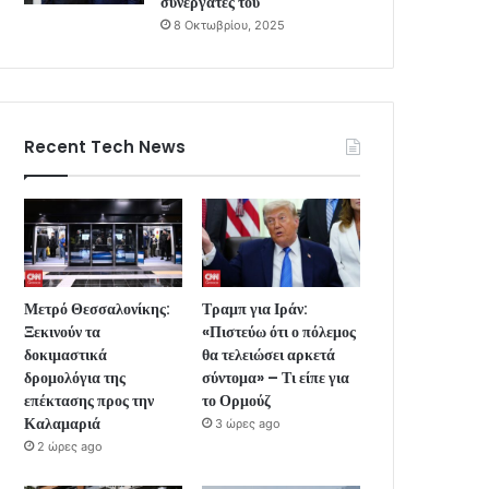
συνεργάτες του
8 Οκτωβρίου, 2025
Recent Tech News
Μετρό Θεσσαλονίκης:
Τραμπ για Ιράν:
Ξεκινούν τα
«Πιστεύω ότι ο πόλεμος
δοκιμαστικά
θα τελειώσει αρκετά
δρομολόγια της
σύντομα» – Τι είπε για
επέκτασης προς την
το Ορμούζ
Καλαμαριά
3 ώρες ago
2 ώρες ago