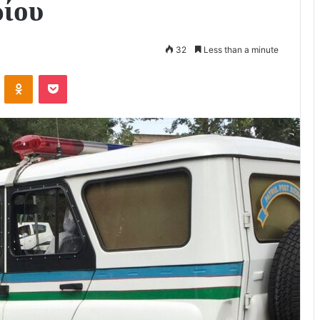
ρίου
32
Less than a minute
VKontakte
Odnoklassniki
Pocket