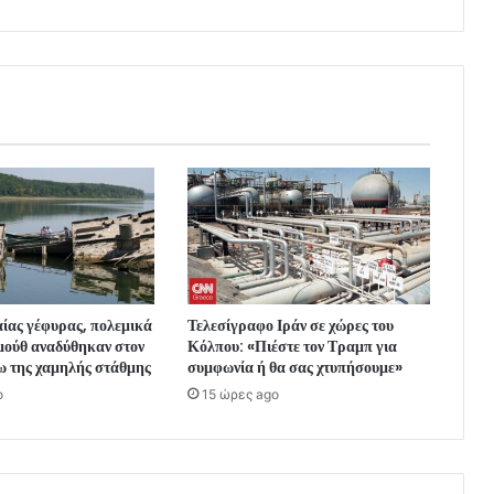
ίας γέφυρας, πολεμικά
Τελεσίγραφο Ιράν σε χώρες του
μούθ αναδύθηκαν στον
Κόλπου: «Πιέστε τον Τραμπ για
ω της χαμηλής στάθμης
συμφωνία ή θα σας χτυπήσουμε»
o
15 ώρες ago