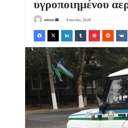
υγροποιημένου αε
Send
admin
9 Ιουνίου, 2026
an
Facebook
X
LinkedIn
Tumblr
Pinterest
Reddit
email