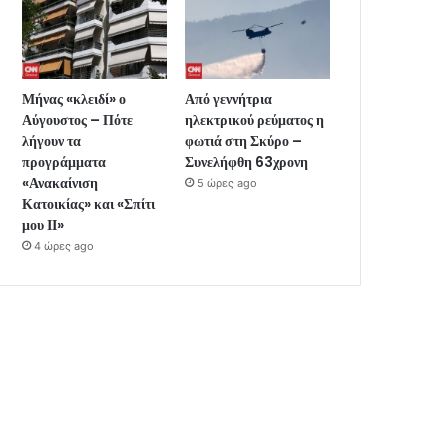
Μήνας «κλειδί» ο
Από γεννήτρια
Αύγουστος – Πότε
ηλεκτρικού ρεύματος η
λήγουν τα
φωτιά στη Σκύρο –
προγράμματα
Συνελήφθη 63χρονη
«Ανακαίνιση
5 ώρες ago
Κατοικίας» και «Σπίτι
μου ΙΙ»
4 ώρες ago