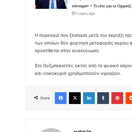
σύντομα» – Τι είπε για το Ορμούζ
3 ώρες ago
Η πυρκαγιά που ξέσπασε μετά την έκρηξη προ
των οποίων δύο φορτηγά μεταφοράς αερίου κ
προστίθεται στην ανακοίνωση.
Στο Ουζμπεκιστάν, εκτός από το φυσικό αέριο
και νοικοκυριά χρησιμοποιούν υγραέριο.
Facebook
X
LinkedIn
Tumblr
Pint
Share
admin