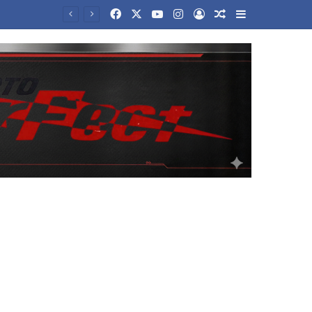
Facebook
X
YouTube
Instagram
Log In
Random Article
Sidebar
Μετρό Θεσσαλονίκης: Ξεκινούν τα δοκιμαστικά δρομολόγια της επέκτασης προς την Καλαμαριά