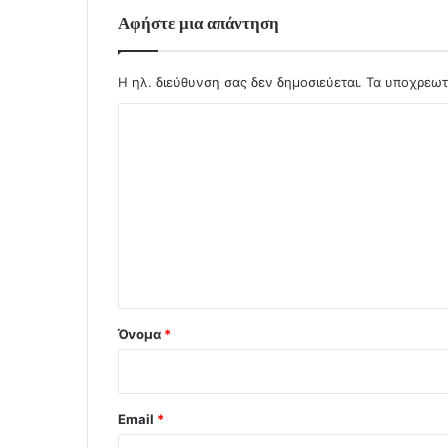
Αφήστε μια απάντηση
Η ηλ. διεύθυνση σας δεν δημοσιεύεται.
Τα υποχρεωτ
Σ
χ
ό
λ
ι
ο
*
Όνομα
*
Email
*