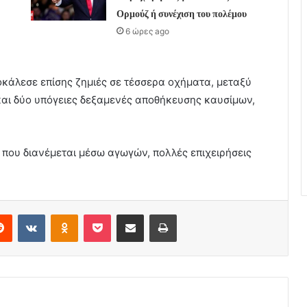
Ορμούζ ή συνέχιση του πολέμου
6 ώρες ago
κάλεσε επίσης ζημιές σε τέσσερα οχήματα, μεταξύ
αι δύο υπόγειες δεξαμενές αποθήκευσης καυσίμων,
 που διανέμεται μέσω αγωγών, πολλές επιχειρήσεις
erest
Reddit
VKontakte
Odnoklassniki
Pocket
Share via Email
Print