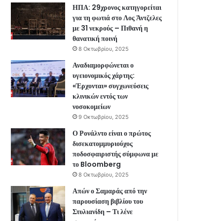
ΗΠΑ: 29χρονος κατηγορείται
για τη φωτιά στο Λος Άντζελες
με 31 νεκρούς – Πιθανή η
θανατική ποινή
8 Οκτωβρίου, 2025
Αναδιαμορφώνεται ο
υγειονομικός χάρτης:
«Έρχονται» συγχωνεύσεις
κλινικών εντός των
νοσοκομείων
9 Οκτωβρίου, 2025
Ο Ρονάλντο είναι ο πρώτος
δισεκατομμυριούχος
ποδοσφαιριστής σύμφωνα με
το Bloomberg
8 Οκτωβρίου, 2025
Απών ο Σαμαράς από την
παρουσίαση βιβλίου του
Στυλιανίδη – Τι λένε