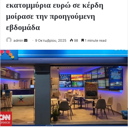
εκατομμύρια ευρώ σε κέρδη
μοίρασε την προηγούμενη
εβδομάδα
Send
admin
9 Οκτωβρίου, 2025
98
1 minute read
an
email