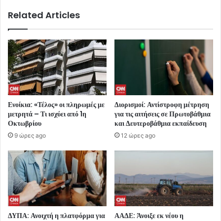
Related Articles
Ενοίκια: «Τέλος» οι πληρωμές με
Διορισμοί: Αντίστροφη μέτρηση
μετρητά – Τι ισχύει από 1η
για τις αιτήσεις σε Πρωτοβάθμια
Οκτωβρίου
και Δευτεροβάθμια εκπαίδευση
9 ώρες ago
12 ώρες ago
ΔΥΠΑ: Ανοιχτή η πλατφόρμα για
ΑΑΔΕ: Άνοιξε εκ νέου η