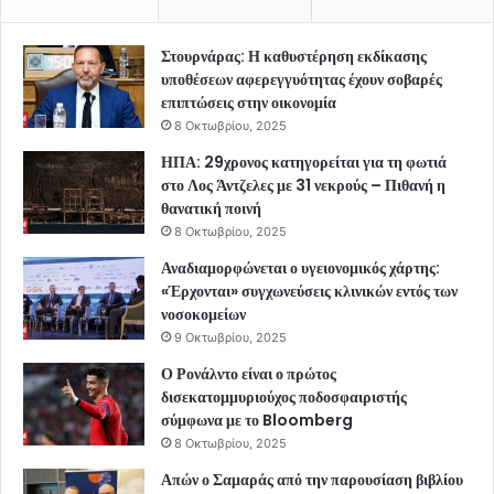
Στουρνάρας: Η καθυστέρηση εκδίκασης
υποθέσεων αφερεγγυότητας έχουν σοβαρές
επιπτώσεις στην οικονομία
8 Οκτωβρίου, 2025
ΗΠΑ: 29χρονος κατηγορείται για τη φωτιά
στο Λος Άντζελες με 31 νεκρούς – Πιθανή η
θανατική ποινή
8 Οκτωβρίου, 2025
Αναδιαμορφώνεται ο υγειονομικός χάρτης:
«Έρχονται» συγχωνεύσεις κλινικών εντός των
νοσοκομείων
9 Οκτωβρίου, 2025
Ο Ρονάλντο είναι ο πρώτος
δισεκατομμυριούχος ποδοσφαιριστής
σύμφωνα με το Bloomberg
8 Οκτωβρίου, 2025
Απών ο Σαμαράς από την παρουσίαση βιβλίου