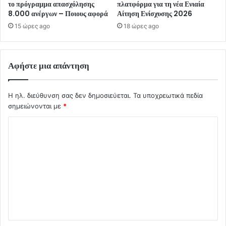
το πρόγραμμα απασχόλησης
πλατφόρμα για τη νέα Ενιαία
8.000 ανέργων – Ποιους αφορά
Αίτηση Ενίσχυσης 2026
15 ώρες ago
18 ώρες ago
Αφήστε μια απάντηση
Η ηλ. διεύθυνση σας δεν δημοσιεύεται.
Τα υποχρεωτικά πεδία
σημειώνονται με
*
Σ
χ
ό
λ
ι
ο
*