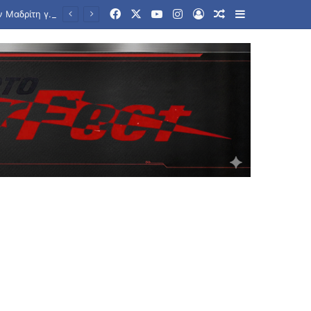
Facebook
X
YouTube
Instagram
Log In
Random Article
Sidebar
«Η Ιταλία δεν δέχεται τελεσίγραφα από το εξωτερικό», απαντά η Μελόνι στην Μαδρίτη για τη Σένγκεν