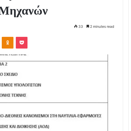
 Μηχανών
33
2 minutes read
VKontakte
Odnoklassniki
Pocket