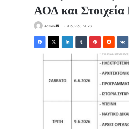
ΑΟΔ και Στοιχεία
Send
admin
9 Ιουνίου, 2026
an
Facebook
X
LinkedIn
Tumblr
Pinterest
Reddit
email