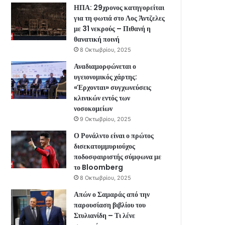
ΗΠΑ: 29χρονος κατηγορείται
για τη φωτιά στο Λος Άντζελες
με 31 νεκρούς – Πιθανή η
θανατική ποινή
8 Οκτωβρίου, 2025
Αναδιαμορφώνεται ο
υγειονομικός χάρτης:
«Έρχονται» συγχωνεύσεις
κλινικών εντός των
νοσοκομείων
9 Οκτωβρίου, 2025
Ο Ρονάλντο είναι ο πρώτος
δισεκατομμυριούχος
ποδοσφαιριστής σύμφωνα με
το Bloomberg
8 Οκτωβρίου, 2025
Απών ο Σαμαράς από την
παρουσίαση βιβλίου του
Στυλιανίδη – Τι λένε