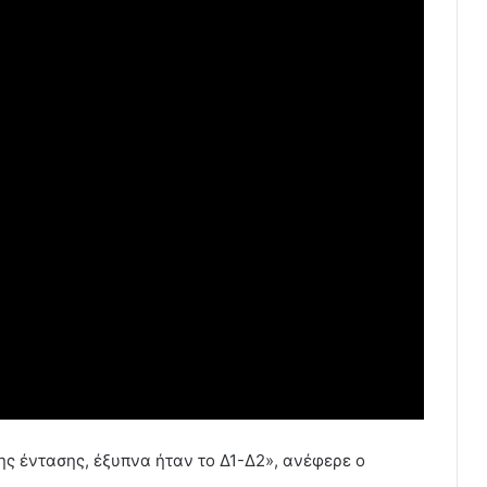
ς έντασης, έξυπνα ήταν το Δ1-Δ2», ανέφερε ο