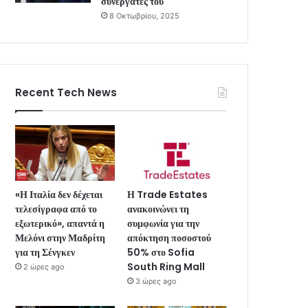
συνεργάτες του
8 Οκτωβρίου, 2025
Recent Tech News
«Η Ιταλία δεν δέχεται
Η Trade Estates
τελεσίγραφα από το
ανακοινώνει τη
εξωτερικό», απαντά η
συμφωνία για την
Μελόνι στην Μαδρίτη
απόκτηση ποσοστού
για τη Σένγκεν
50% στο Sofia
South Ring Mall
2 ώρες ago
3 ώρες ago